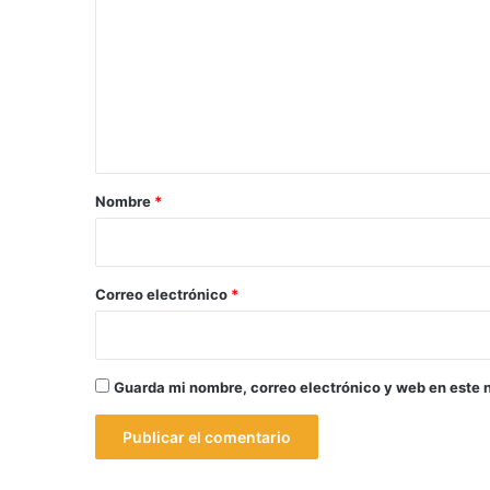
m
e
n
t
a
r
Nombre
*
i
o
*
Correo electrónico
*
Guarda mi nombre, correo electrónico y web en este 