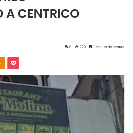
 A CENTRICO
0
229
1 minuto de lectura
takte
Odnoklassniki
Pocket