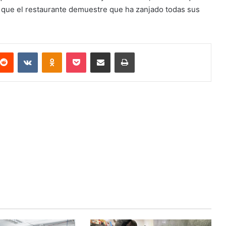
 que el restaurante demuestre que ha zanjado todas sus
terest
Reddit
VKontakte
Odnoklassniki
Pocket
Compartir via email
Imprimir