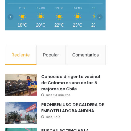
11:00
12:00
13:00
14:00
15:00
16:00
1
‹
›
18°C
20°C
22°C
23°C
23°C
22°C
2
Reciente
Popular
Comentarios
Conocida dirigenta vecinal
de Calama es una de las 5
mejores de Chile
Hace 54 minutos
PROHIBEN USO DE CALDERA DE
EMBOTELLADORA ANDINA
Hace 1 día
BUSCAN POTENCIAR LA