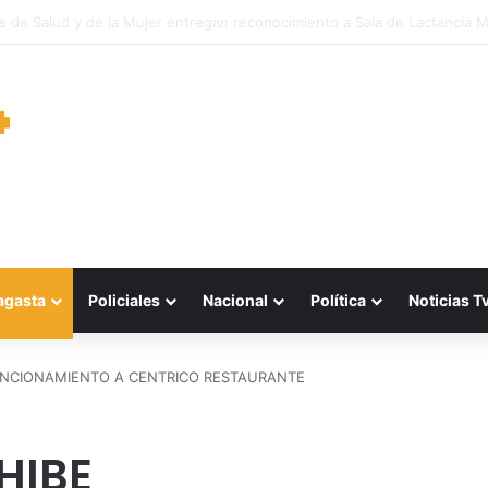
oras de Mejillones clasifican al Campeonato Nacional tras brillante actu
agasta
Policiales
Nacional
Política
Noticias T
UNCIONAMIENTO A CENTRICO RESTAURANTE
HIBE