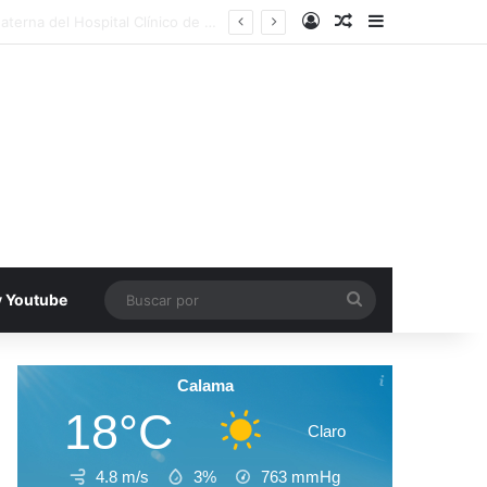
Acceso
Publicacion al a
Barra lateral
ación en Iquique
Buscar
v Youtube
por
Calama
18°C
Claro
4.8 m/s
3%
763
mmHg