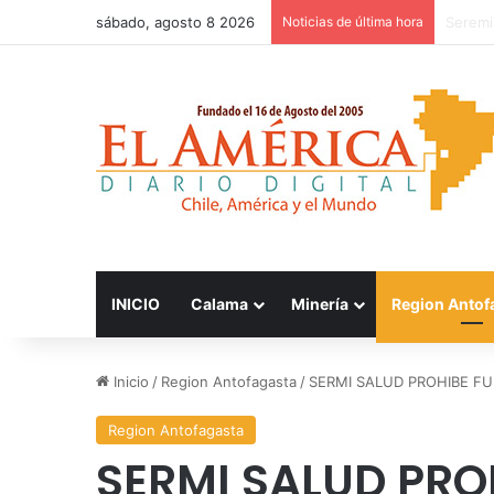
sábado, agosto 8 2026
Noticias de última hora
Patinad
INICIO
Calama
Minería
Region Antof
Inicio
/
Region Antofagasta
/
SERMI SALUD PROHIBE F
Region Antofagasta
SERMI SALUD PRO