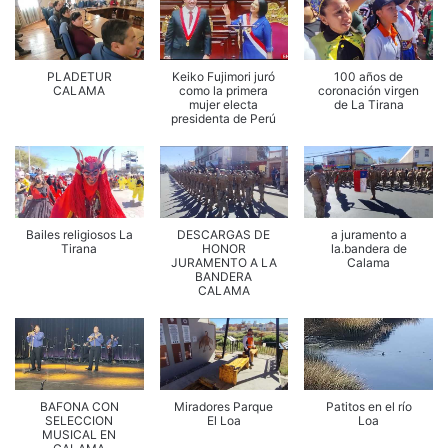
PLADETUR
Keiko Fujimori juró
100 años de
CALAMA
como la primera
coronación virgen
mujer electa
de La Tirana
presidenta de Perú
Bailes religiosos La
DESCARGAS DE
a juramento a
Tirana
HONOR
la.bandera de
JURAMENTO A LA
Calama
BANDERA
CALAMA
BAFONA CON
Miradores Parque
Patitos en el río
SELECCION
El Loa
Loa
MUSICAL EN