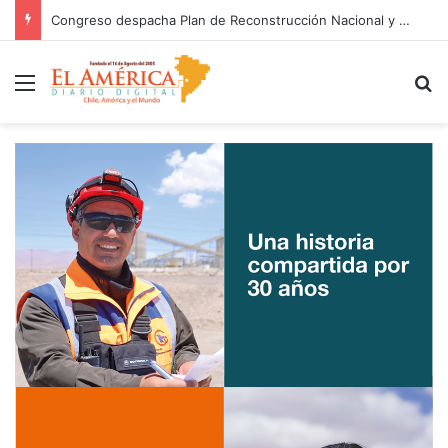
Congreso despacha Plan de Reconstrucción Nacional y Desarrollo Económico y Social
Menú
B