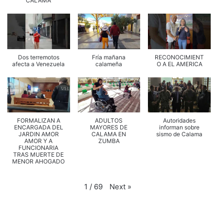
CALAMA
Dos terremotos
Fría mañana
RECONOCIMIENT
afecta a Venezuela
calameña
O A EL AMERICA
FORMALIZAN A
ADULTOS
Autoridades
ENCARGADA DEL
MAYORES DE
informan sobre
JARDIN AMOR
CALAMA EN
sismo de Calama
AMOR Y A
ZUMBA
FUNCIONARIA
TRAS MUERTE DE
MENOR AHOGADO
Next
»
1
/
69