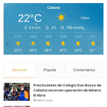
Calama
22°C
Claro
6.9 m/s
2%
760
mmHg
17:00
18:00
19:00
20:00
21:00
22:00
2
‹
›
22°C
20°C
18°C
16°C
14°C
12°C
1
Reciente
Popular
Comentarios
Practicantes de Colegio Don Bosco de
Calama recorren operación de Minera
El Abra
Hace 5 horas