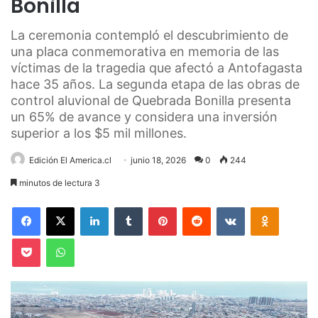
Bonilla
La ceremonia contempló el descubrimiento de
una placa conmemorativa en memoria de las
víctimas de la tragedia que afectó a Antofagasta
hace 35 años. La segunda etapa de las obras de
control aluvional de Quebrada Bonilla presenta
un 65% de avance y considera una inversión
superior a los $5 mil millones.
Edición El America.cl
junio 18, 2026
0
244
minutos de lectura 3
Facebook
X
LinkedIn
Tumblr
Pinterest
Reddit
VKontakte
Odnoklas
Pocket
WhatsApp