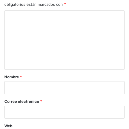
obligatorios están marcados con
*
C
o
m
e
n
t
a
r
Nombre
*
i
o
*
Correo electrónico
*
Web