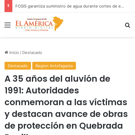
COANIQUEM inicia gira nacional para presentar Manual de Quemaduras a profesionales de la salud
Menú
B
Inicio
/
Destacado
Destacado
Region Antofagasta
A 35 años del aluvión de
1991: Autoridades
conmemoran a las víctimas
y destacan avance de obras
de protección en Quebrada