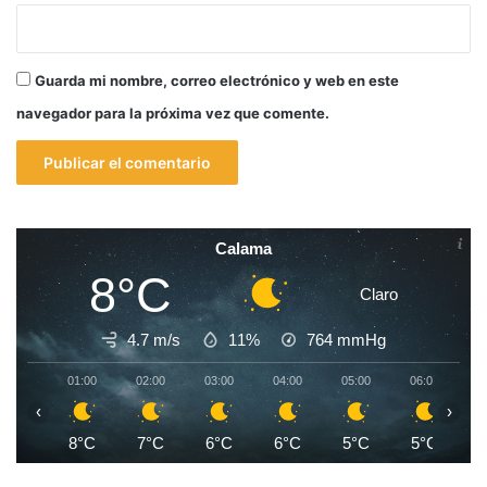
Guarda mi nombre, correo electrónico y web en este
navegador para la próxima vez que comente.
Calama
8°C
Claro
4.7 m/s
11%
764
mmHg
01:00
02:00
03:00
04:00
05:00
06:00
0
‹
›
8°C
7°C
6°C
6°C
5°C
5°C