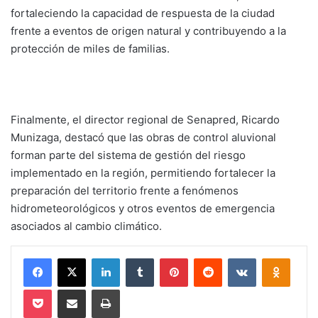
fortaleciendo la capacidad de respuesta de la ciudad
frente a eventos de origen natural y contribuyendo a la
protección de miles de familias.
Finalmente, el director regional de Senapred, Ricardo
Munizaga, destacó que las obras de control aluvional
forman parte del sistema de gestión del riesgo
implementado en la región, permitiendo fortalecer la
preparación del territorio frente a fenómenos
hidrometeorológicos y otros eventos de emergencia
asociados al cambio climático.
Facebook
X
LinkedIn
Tumblr
Pinterest
Reddit
VKontakte
Odnokl
Pocket
Compartir via email
Imprimir