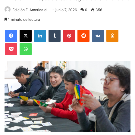
Edición El America.cl
junio 7, 2026
0
356
1 minuto de lectura
Facebook
X
LinkedIn
Tumblr
Pinterest
Reddit
VKontakte
Odnoklas
Pocket
WhatsApp