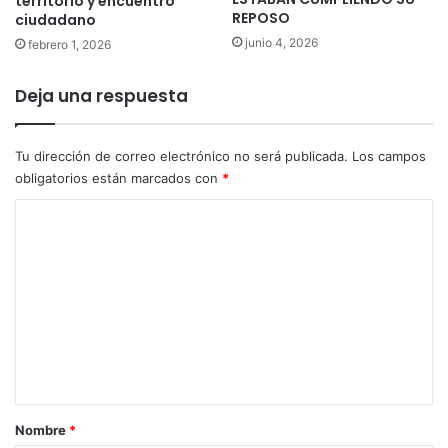
territorio y encuentro
REPOSO
ciudadano
junio 4, 2026
febrero 1, 2026
Deja una respuesta
Tu dirección de correo electrónico no será publicada.
Los campos
obligatorios están marcados con
*
C
o
m
e
n
t
a
r
Nombre
*