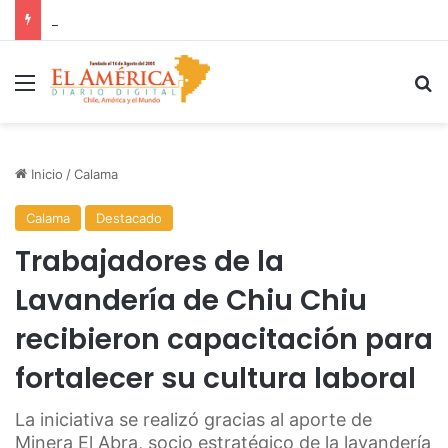
FOSIS garantiza suministro de agua durante cortes de energía a más de 900 vecinos de Antofagasta
Menú
B
Inicio
/
Calama
Calama
Destacado
Trabajadores de la
Lavandería de Chiu Chiu
recibieron capacitación para
fortalecer su cultura laboral
La iniciativa se realizó gracias al aporte de
Minera El Abra, socio estratégico de la lavandería