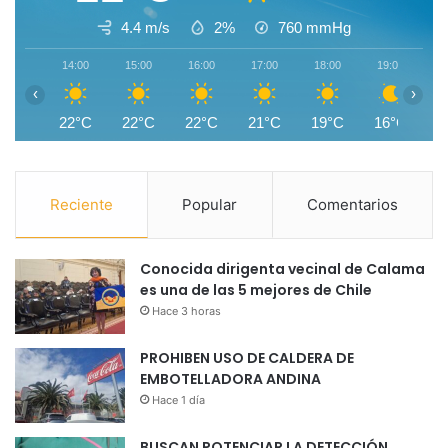
4.4 m/s
2%
760
mmHg
14:00
15:00
16:00
17:00
18:00
19:00
2
‹
›
22°C
22°C
22°C
21°C
19°C
16°C
1
Reciente
Popular
Comentarios
Conocida dirigenta vecinal de Calama
es una de las 5 mejores de Chile
Hace 3 horas
PROHIBEN USO DE CALDERA DE
EMBOTELLADORA ANDINA
Hace 1 día
BUSCAN POTENCIAR LA DETECCIÓN