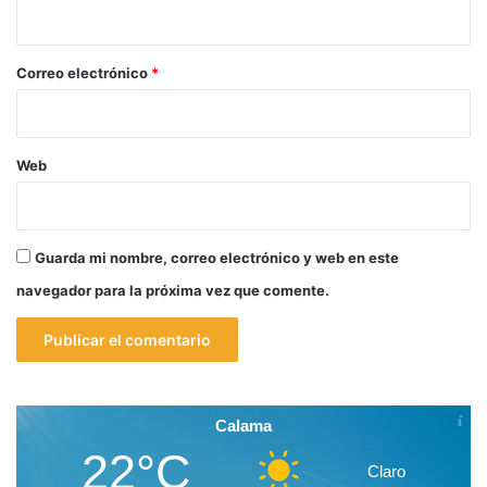
i
o
*
Correo electrónico
*
Web
Guarda mi nombre, correo electrónico y web en este
navegador para la próxima vez que comente.
Calama
22°C
Claro