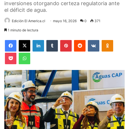
inversiones otorgando certeza regulatoria ante
el déficit de agua.
Edición El America.cl
mayo 16, 2026
0
371
1 minuto de lectura
Facebook
X
LinkedIn
Tumblr
Pinterest
Reddit
VKontakte
Odnoklas
Pocket
WhatsApp