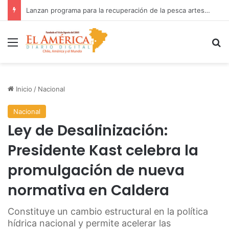
Fiscalía investiga accidente con resultado de muerte en faena minera
Menú
B
Inicio
/
Nacional
Nacional
Ley de Desalinización:
Presidente Kast celebra la
promulgación de nueva
normativa en Caldera
Constituye un cambio estructural en la política
hídrica nacional y permite acelerar las