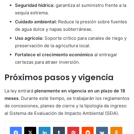
Seguridad hídrica:
garantiza el suministro frente a la
sequía extrema.
Cuidado ambiental:
Reduce la presión sobre fuentes
de agua dulce y napas subterráneas.
Uso agrícola:
Soporte crítico para canales de riego y
preservación de la agricultura local.
Fortalece el crecimiento económico
al entregar
certezas para atraer inversión.
Próximos pasos y vigencia
La ley entrará
plenamente en vigencia en un plazo de 18
meses
. Durante este tiempo, se trabajarán los reglamentos
de concesiones, planes de cierre y la tipología de ingreso
al Sistema de Evaluación de Impacto Ambiental (SEIA).
Facebook
X
LinkedIn
Tumblr
Pinterest
Reddit
VKontakte
Odnokl