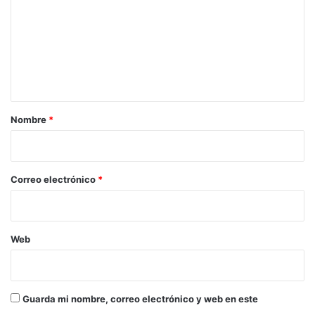
m
e
n
t
a
r
Nombre
*
i
o
*
Correo electrónico
*
Web
Guarda mi nombre, correo electrónico y web en este