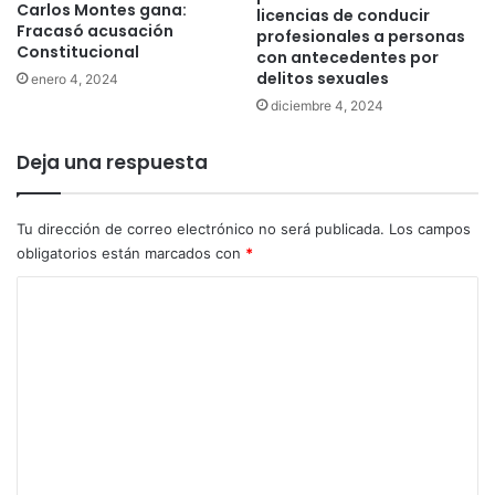
Carlos Montes gana:
licencias de conducir
Fracasó acusación
profesionales a personas
Constitucional
con antecedentes por
delitos sexuales
enero 4, 2024
diciembre 4, 2024
Deja una respuesta
Tu dirección de correo electrónico no será publicada.
Los campos
obligatorios están marcados con
*
C
o
m
e
n
t
a