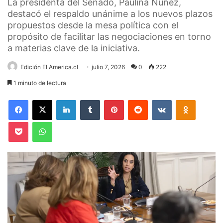
La presidenta del Senado, Paulina Núñez,
destacó el respaldo unánime a los nuevos plazos
propuestos desde la mesa política con el
propósito de facilitar las negociaciones en torno
a materias clave de la iniciativa.
Edición El America.cl
julio 7, 2026
0
222
1 minuto de lectura
Facebook
X
LinkedIn
Tumblr
Pinterest
Reddit
VKontakte
Odnoklas
Pocket
WhatsApp