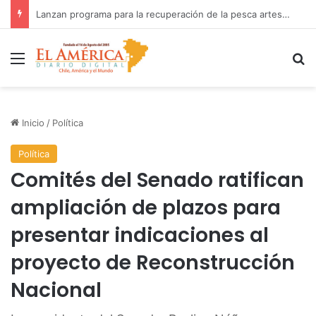
Fiscalía investiga accidente con resultado de muerte en faena minera
Menú
B
Inicio
/
Política
Política
Comités del Senado ratifican
ampliación de plazos para
presentar indicaciones al
proyecto de Reconstrucción
Nacional