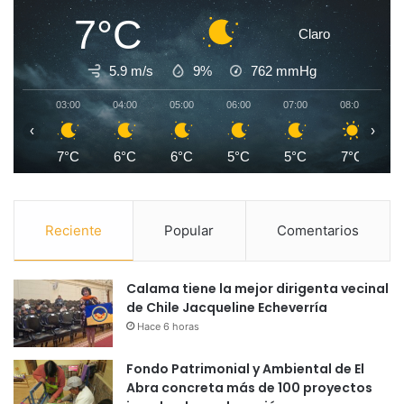
7°C
Claro
5.9 m/s
9%
762
mmHg
03:00
04:00
05:00
06:00
07:00
08:00
0
‹
›
7°C
6°C
6°C
5°C
5°C
7°C
1
Reciente
Popular
Comentarios
Calama tiene la mejor dirigenta vecinal
de Chile Jacqueline Echeverría
Hace 6 horas
Fondo Patrimonial y Ambiental de El
Abra concreta más de 100 proyectos