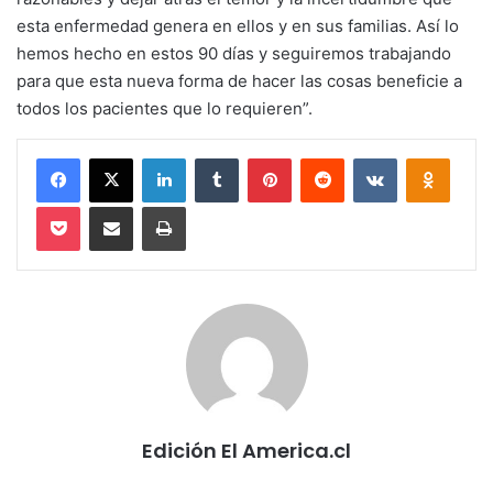
esta enfermedad genera en ellos y en sus familias. Así lo
hemos hecho en estos 90 días y seguiremos trabajando
para que esta nueva forma de hacer las cosas beneficie a
todos los pacientes que lo requieren”.
Facebook
X
LinkedIn
Tumblr
Pinterest
Reddit
VKontakte
Odnokl
Pocket
Compartir via email
Imprimir
Edición El America.cl