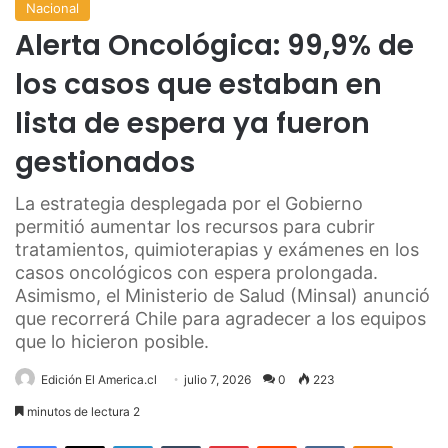
Nacional
Alerta Oncológica: 99,9% de
los casos que estaban en
lista de espera ya fueron
gestionados
La estrategia desplegada por el Gobierno
permitió aumentar los recursos para cubrir
tratamientos, quimioterapias y exámenes en los
casos oncológicos con espera prolongada.
Asimismo, el Ministerio de Salud (Minsal) anunció
que recorrerá Chile para agradecer a los equipos
que lo hicieron posible.
Edición El America.cl
julio 7, 2026
0
223
minutos de lectura 2
Facebook
X
LinkedIn
Tumblr
Pinterest
Reddit
VKontakte
Odnoklas