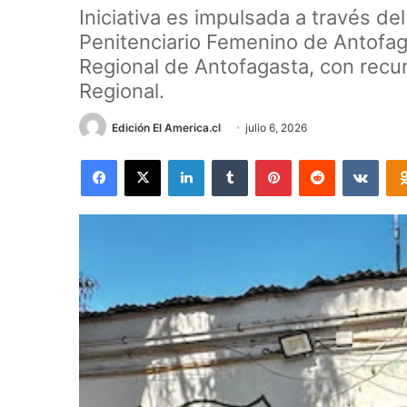
Iniciativa es impulsada a través d
Penitenciario Femenino de Antofaga
Regional de Antofagasta, con recu
Regional.
Edición El America.cl
julio 6, 2026
Facebook
X
LinkedIn
Tumblr
Pinterest
Reddit
VKon