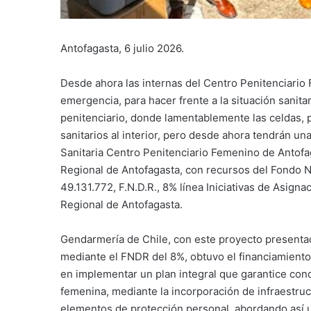
Antofagasta, 6 julio 2026.
Desde ahora las internas del Centro Penitenciario
emergencia, para hacer frente a la situación sanitar
penitenciario, donde lamentablemente las celdas, p
sanitarios al interior, pero desde ahora tendrán una
Sanitaria Centro Penitenciario Femenino de Antofa
Regional de Antofagasta, con recursos del Fondo N
49.131.772, F.N.D.R., 8% línea Iniciativas de Asign
Regional de Antofagasta.
Gendarmería de Chile, con este proyecto presentad
mediante el FNDR del 8%, obtuvo el financiamiento
en implementar un plan integral que garantice cond
femenina, mediante la incorporación de infraestruc
elementos de protección personal, abordando así u