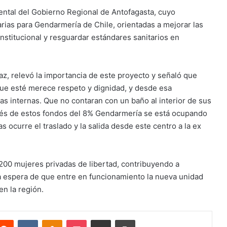
mental del Gobierno Regional de Antofagasta, cuyo
tarias para Gendarmería de Chile, orientadas a mejorar las
institucional y resguardar estándares sanitarios en
z, relevó la importancia de este proyecto y señaló que
que esté merece respeto y dignidad, y desde esa
as internas. Que no contaran con un baño al interior de sus
avés de estos fondos del 8% Gendarmería se está ocupando
s ocurre el traslado y la salida desde este centro a la ex
e 200 mujeres privadas de libertad, contribuyendo a
 la espera de que entre en funcionamiento la nueva unidad
en la región.
terest
Reddit
VKontakte
Odnoklassniki
Pocket
Compartir via email
Imprimir