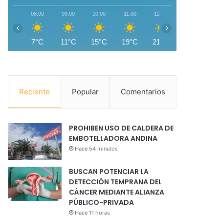
08:00
09:00
10:00
11:00
12:00
13:00
1
‹
›
7°C
11°C
15°C
19°C
21°C
22°C
2
Reciente
Popular
Comentarios
PROHIBEN USO DE CALDERA DE
EMBOTELLADORA ANDINA
Hace 54 minutos
BUSCAN POTENCIAR LA
DETECCIÓN TEMPRANA DEL
CÁNCER MEDIANTE ALIANZA
PÚBLICO-PRIVADA
Hace 11 horas