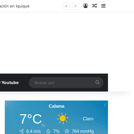
Acceso
Publicacion al a
Barra lateral
ecinos de Antofagasta
Buscar
v Youtube
por
Calama
7°C
Claro
6.4 m/s
7%
764
mmHg