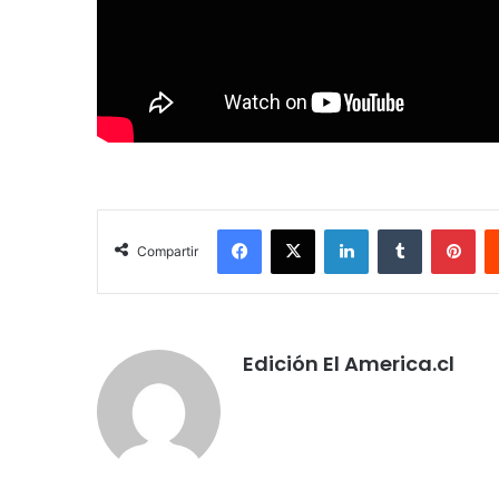
Facebook
X
LinkedIn
Tumblr
Pin
Compartir
Edición El America.cl