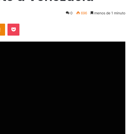
0
696
menos de 1 minuto
takte
Odnoklassniki
Pocket