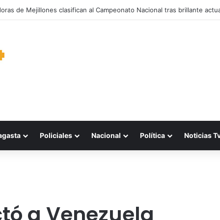
garantiza suministro de agua durante cortes de energía a más de 900 v
agasta
Policiales
Nacional
Política
Noticias T
ctó a Venezuela