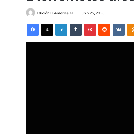
Edición El America.cl
junio 25, 2026
Facebook
X
LinkedIn
Tumblr
Pinterest
Reddit
VKon