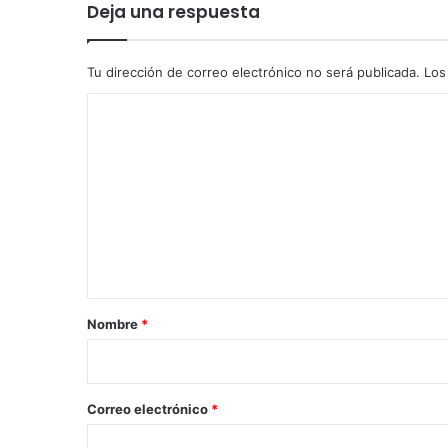
Deja una respuesta
Tu dirección de correo electrónico no será publicada.
Los
C
o
m
e
n
t
a
r
Nombre
*
i
o
*
Correo electrónico
*