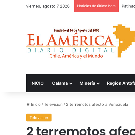
viernes, agosto 7 2026
Noticias de última hora
FOSIS 
INICIO
Calama
Minería
Region Antof
Inicio
/
Television
/
2 terremotos afectó a Venezuela
Television
2 terremotos afe