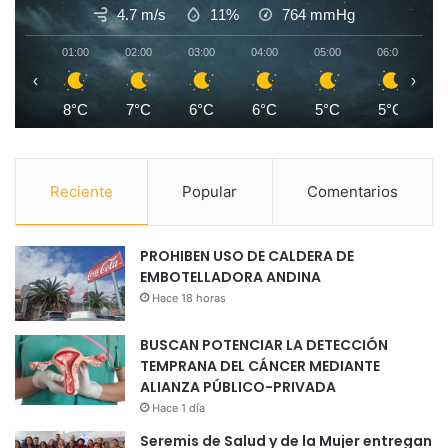
4.7 m/s
11%
764
mmHg
01:00
02:00
03:00
04:00
05:00
06:00
0
‹
›
8°C
7°C
6°C
6°C
5°C
5°C
Reciente
Popular
Comentarios
PROHIBEN USO DE CALDERA DE
EMBOTELLADORA ANDINA
Hace 18 horas
BUSCAN POTENCIAR LA DETECCIÓN
TEMPRANA DEL CÁNCER MEDIANTE
ALIANZA PÚBLICO-PRIVADA
Hace 1 día
Seremis de Salud y de la Mujer entregan