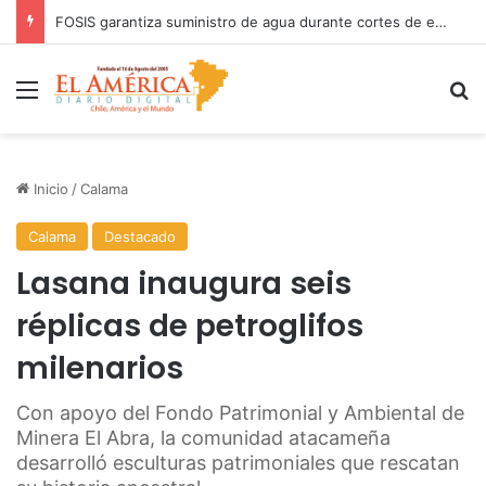
COANIQUEM inicia gira nacional para presentar Manual de Quemaduras a profesionales de la salud
Menú
B
Inicio
/
Calama
Calama
Destacado
Lasana inaugura seis
réplicas de petroglifos
milenarios
Con apoyo del Fondo Patrimonial y Ambiental de
Minera El Abra, la comunidad atacameña
desarrolló esculturas patrimoniales que rescatan