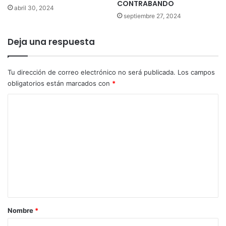
CONTRABANDO
abril 30, 2024
septiembre 27, 2024
Deja una respuesta
Tu dirección de correo electrónico no será publicada.
Los campos
obligatorios están marcados con
*
C
o
m
e
n
t
a
r
Nombre
*
i