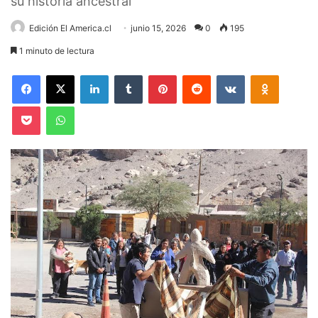
su historia ancestral
Edición El America.cl
junio 15, 2026
0
195
1 minuto de lectura
Facebook
X
LinkedIn
Tumblr
Pinterest
Reddit
VKontakte
Odnoklas
Pocket
WhatsApp