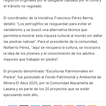
registros originales por el desgaste causado por el clima y
el tránsito no regulado.
El coordinador de la iniciativa, Francisco Pérez Berna,
detalló: “Los petroglifos se resguardan para evitar el
vandalismo y se buscó una alternativa técnica que
permitiera mostrar esta riqueza cultural al mundo sin dañar
las piedras nativas”. Para el presidente de la comunidad,
Nolberto Pérez, “aquí se recupera la cultura, se incorpora
la idea de los jóvenes y el conocimiento de los adultos
mayores que trabajan en piedra”.
El proyecto denominado “Esculturas Patrimoniales en
Piedra”, fue postulado al Fondo Patrimonial y Ambiental de
Minera El Abra 2025, por la Comunidad Atacameña de
Lasana y es parte de los 20 proyectos que se están
ejecutando este año.
Facebook
X
LinkedIn
Tumblr
Pinterest
Reddit
VKontakte
Odnokl