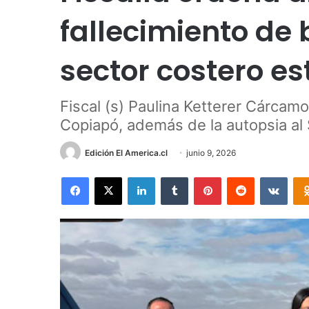
fallecimiento de
sector costero e
Fiscal (s) Paulina Ketterer Cárcamo 
Copiapó, además de la autopsia al 
Edición El America.cl
junio 9, 2026
Facebook
X
LinkedIn
Tumblr
Pinterest
Reddit
VKon