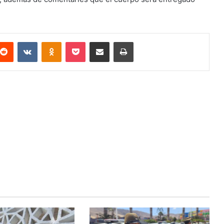
terest
Reddit
VKontakte
Odnoklassniki
Pocket
Compartir via email
Imprimir