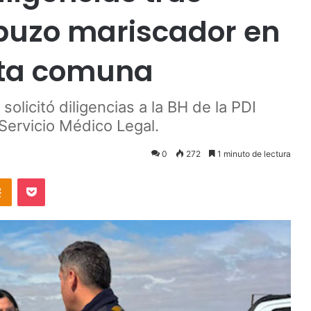
 buzo mariscador en
sta comuna
solicitó diligencias a la BH de la PDI
Servicio Médico Legal.
0
272
1 minuto de lectura
takte
Odnoklassniki
Pocket