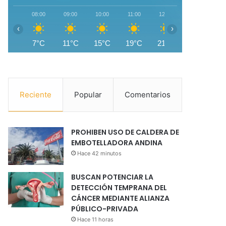
08:00
09:00
10:00
11:00
12:00
13:00
1
‹
›
7°C
11°C
15°C
19°C
21°C
22°C
2
Reciente
Popular
Comentarios
PROHIBEN USO DE CALDERA DE
EMBOTELLADORA ANDINA
Hace 42 minutos
BUSCAN POTENCIAR LA
DETECCIÓN TEMPRANA DEL
CÁNCER MEDIANTE ALIANZA
PÚBLICO-PRIVADA
Hace 11 horas