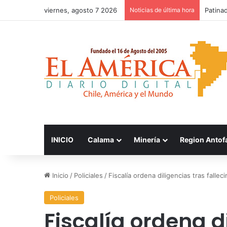
viernes, agosto 7 2026
Noticias de última hora
FOSIS 
INICIO
Calama
Minería
Region Antof
Inicio
/
Policiales
/
Fiscalía ordena diligencias tras fall
Policiales
Fiscalía ordena d