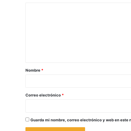
C
o
m
e
n
t
a
r
Nombre
*
i
o
*
Correo electrónico
*
Guarda mi nombre, correo electrónico y web en este 