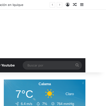
Acceso
Publicacion al a
Barra lateral
ecinos de Antofagasta
Buscar
v Youtube
por
Calama
7°C
Claro
6.4 m/s
7%
764
mmHg