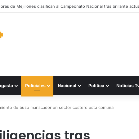
garantiza suministro de agua durante cortes de energía a más de 900 v
agasta
Policiales
Nacional
Política
Noticias T
ecimiento de buzo mariscador en sector costero esta comuna
iligencias tras