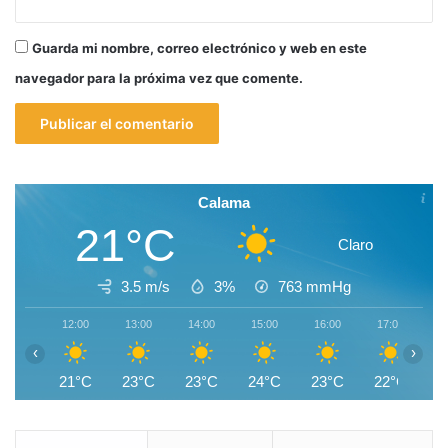
Guarda mi nombre, correo electrónico y web en este
navegador para la próxima vez que comente.
Calama
21°C
Claro
3.5 m/s
3%
763
mmHg
12:00
13:00
14:00
15:00
16:00
17:00
1
‹
›
21°C
23°C
23°C
24°C
23°C
22°C
2