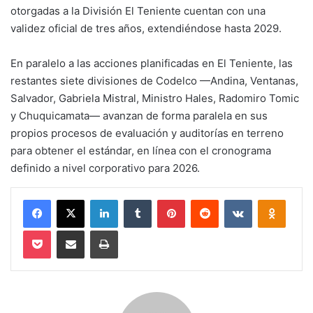
otorgadas a la División El Teniente cuentan con una
validez oficial de tres años, extendiéndose hasta 2029.
En paralelo a las acciones planificadas en El Teniente, las
restantes siete divisiones de Codelco —Andina, Ventanas,
Salvador, Gabriela Mistral, Ministro Hales, Radomiro Tomic
y Chuquicamata— avanzan de forma paralela en sus
propios procesos de evaluación y auditorías en terreno
para obtener el estándar, en línea con el cronograma
definido a nivel corporativo para 2026.
Facebook
X
LinkedIn
Tumblr
Pinterest
Reddit
VKontakte
Odnokl
Pocket
Compartir via email
Imprimir