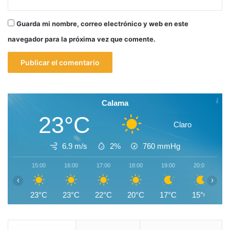
Guarda mi nombre, correo electrónico y web en este
navegador para la próxima vez que comente.
Calama
23°C
Claro
6.9 m/s
2%
760
mmHg
15:00
16:00
17:00
18:00
19:00
20:00
2
‹
›
23°C
23°C
22°C
20°C
17°C
15°C
1