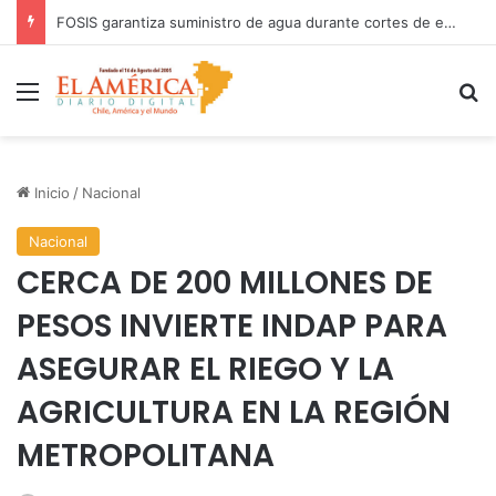
COANIQUEM inicia gira nacional para presentar Manual de Quemaduras a profesionales de la salud
Menú
B
Inicio
/
Nacional
Nacional
CERCA DE 200 MILLONES DE
PESOS INVIERTE INDAP PARA
ASEGURAR EL RIEGO Y LA
AGRICULTURA EN LA REGIÓN
METROPOLITANA