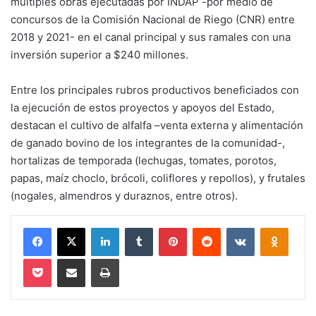
múltiples obras ejecutadas por INDAP -por medio de
concursos de la Comisión Nacional de Riego (CNR) entre
2018 y 2021- en el canal principal y sus ramales con una
inversión superior a $240 millones.
Entre los principales rubros productivos beneficiados con
la ejecución de estos proyectos y apoyos del Estado,
destacan el cultivo de alfalfa –venta externa y alimentación
de ganado bovino de los integrantes de la comunidad-,
hortalizas de temporada (lechugas, tomates, porotos,
papas, maíz choclo, brócoli, coliflores y repollos), y frutales
(nogales, almendros y duraznos, entre otros).
Facebook
X
LinkedIn
Tumblr
Pinterest
Reddit
VKontakte
Odnokl
Pocket
Compartir via email
Imprimir