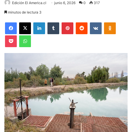
Edición El America.cl
junio 6, 2026
0
317
minutos de lectura 3
Facebook
X
LinkedIn
Tumblr
Pinterest
Reddit
VKontakte
Odnoklas
Pocket
WhatsApp