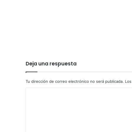
Deja una respuesta
Tu dirección de correo electrónico no será publicada.
Los
C
o
m
e
n