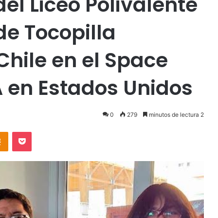
el Liceo Polivalente
de Tocopilla
Chile en el Space
 en Estados Unidos
0
279
minutos de lectura 2
takte
Odnoklassniki
Pocket