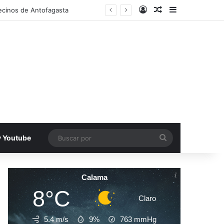
Acceso
Publicacion al a
Barra lateral
ecinos de Antofagasta
Buscar
v Youtube
por
Calama
8°C
Claro
5.4 m/s
9%
763
mmHg