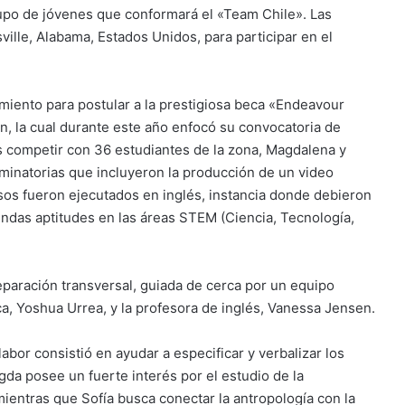
rupo de jóvenes que conformará el «Team Chile». Las
tsville, Alabama, Estados Unidos, para participar en el
cimiento para postular a la prestigiosa beca «Endeavour
n, la cual durante este año enfocó su convocatoria de
s competir con 36 estudiantes de la zona, Magdalena y
liminatorias que incluyeron la producción de un video
os fueron ejecutados en inglés, instancia donde debieron
undas aptitudes en las áreas STEM (Ciencia, Tecnología,
eparación transversal, guiada de cerca por un equipo
ca, Yoshua Urrea, y la profesora de inglés, Vanessa Jensen.
labor consistió en ayudar a especificar y verbalizar los
gda posee un fuerte interés por el estudio de la
mientras que Sofía busca conectar la antropología con la