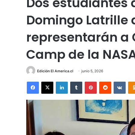
Dos estudiantes d
Domingo Latrille 
representarán a 
Camp de la NASA
Edición El America.cl
junio 5, 2026
Facebook
X
LinkedIn
Tumblr
Pinterest
Reddit
VKon