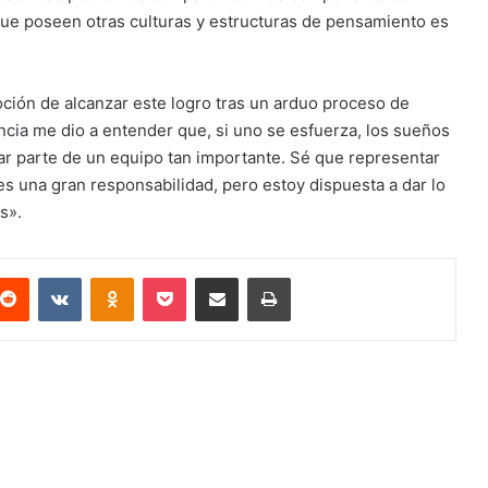
que poseen otras culturas y estructuras de pensamiento es
oción de alcanzar este logro tras un arduo proceso de
cia me dio a entender que, si uno se esfuerza, los sueños
ar parte de un equipo tan importante. Sé que representar
 es una gran responsabilidad, pero estoy dispuesta a dar lo
s».
terest
Reddit
VKontakte
Odnoklassniki
Pocket
Compartir via email
Imprimir