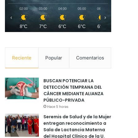
02:00
03:00
04:00
05:00
06:00
07:00
0
‹
›
8°C
7°C
6°C
6°C
6°C
5°C
Reciente
Popular
Comentarios
BUSCAN POTENCIAR LA
DETECCIÓN TEMPRANA DEL
CÁNCER MEDIANTE ALIANZA
PÚBLICO-PRIVADA
Hace 5 horas
Seremis de Salud y de la Mujer
entregan reconocimiento a
Sala de Lactancia Materna
del Hospital Clínico de la U.