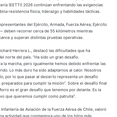
ntería (EETTI) 2026 continúan enfrentando las exigencias
 resistencia física, liderazgo y habilidades tácticas.
esentantes del Ejército, Armada, Fuerza Aérea, Ejército
es— deben recorrer cerca de 55 kilómetros mientras
cance y superan distintas pruebas operativas.
ichard Herrera L., destacó las dificultades que ha
el norte del país. “Ha sido un gran desafío.
ra la marcha, pero igualmente hemos debido enfrentar las
rrido. Lo más duro ha sido adaptarnos al calor. Nosotros
, por lo que pasar al desierto representa un desafío
reparados para cumplir la misión”. Sobre el desafío final
Morro es el gran desafío que tenemos por delante. Es la
ivo que queremos cumplir como patrulla”.
Infantería de Aviación de la Fuerza Aérea de Chile, valoró
 una actividad que conmemora uno de los hitos más