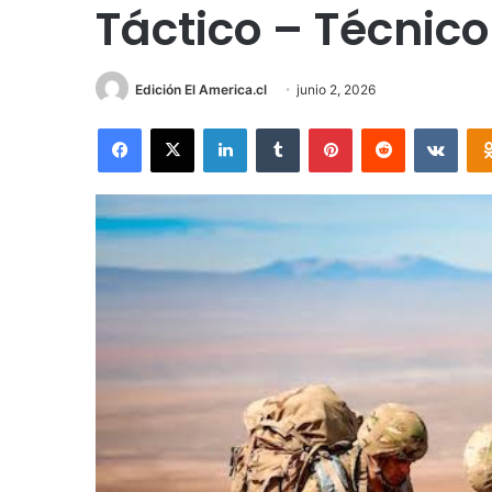
Táctico – Técnico
Edición El America.cl
junio 2, 2026
Facebook
X
LinkedIn
Tumblr
Pinterest
Reddit
VKon