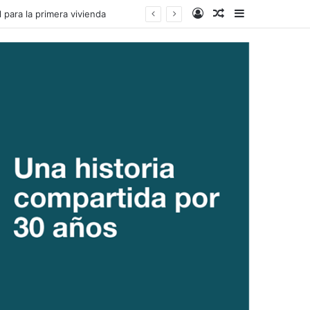
Acceso
Publicacion al a
Barra lateral
Social