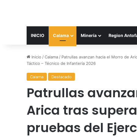
INICIO
Calama
Minería
Region Antof
Inicio
/
Calama
/
Patrullas avanzan hacia el Morro de Ari
Táctico – Técnico de Infantería 2026
Calama
Destacado
Patrullas avanza
Arica tras supera
pruebas del Ejerc