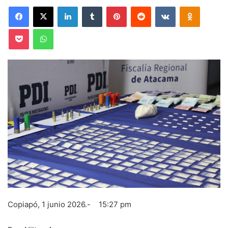
Facebook
X
LinkedIn
Tumblr
Pinterest
Reddit
VKontakte
Odnoklas
Pocket
WhatsApp
Copiapó, 1 junio 2026.- 15:27 pm