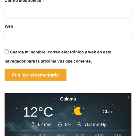
Correo electrónico
*
Web
Guarda mi nombre, correo electrónico y web en este
navegador para la próxima vez que comente.
Calama
12°C
Claro
4.2 m/s
8%
763
mmHg
22:00
23:00
00:00
01:00
02:00
03:00
0