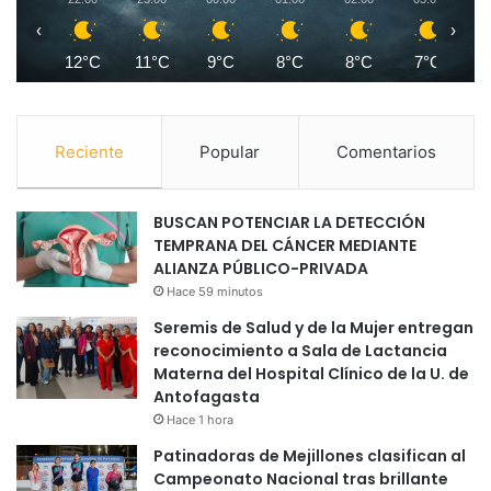
‹
›
12°C
11°C
9°C
8°C
8°C
7°C
Reciente
Popular
Comentarios
BUSCAN POTENCIAR LA DETECCIÓN
TEMPRANA DEL CÁNCER MEDIANTE
ALIANZA PÚBLICO-PRIVADA
Hace 59 minutos
Seremis de Salud y de la Mujer entregan
reconocimiento a Sala de Lactancia
Materna del Hospital Clínico de la U. de
Antofagasta
Hace 1 hora
Patinadoras de Mejillones clasifican al
Campeonato Nacional tras brillante