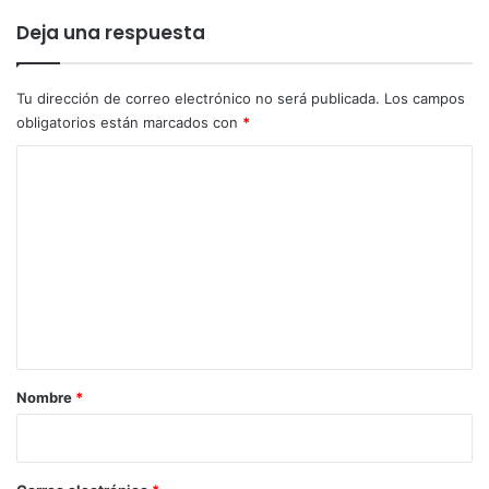
Deja una respuesta
Tu dirección de correo electrónico no será publicada.
Los campos
obligatorios están marcados con
*
C
o
m
e
n
t
a
r
Nombre
*
i
o
*