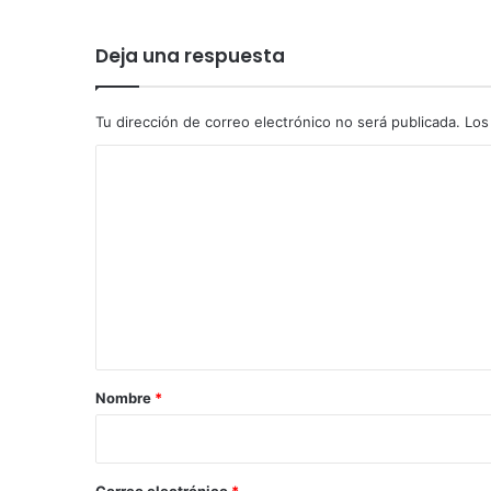
Deja una respuesta
Tu dirección de correo electrónico no será publicada.
Los
C
o
m
e
n
t
a
r
Nombre
*
i
o
*
Correo electrónico
*