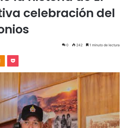
iva celebración del
onios
0
242
1 minuto de lectura
takte
Odnoklassniki
Pocket