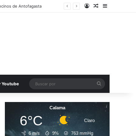
Acceso
Publicacion al a
Barra lateral
ecinos de Antofagasta
Buscar
v Youtube
por
Calama
6°C
Claro
6 m/s
9%
763
mmHg