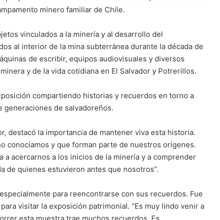
campamento minero familiar de Chile.
etos vinculados a la minería y al desarrollo del
os al interior de la mina subterránea durante la década de
máquinas de escribir, equipos audiovisuales y diversos
minera y de la vida cotidiana en El Salvador y Potrerillos.
exposición compartiendo historias y recuerdos en torno a
de generaciones de salvadoreños.
or, destacó la importancia de mantener viva esta historia.
no conocíamos y que forman parte de nuestros orígenes.
a a acercarnos a los inicios de la minería y a comprender
a de quienes estuvieron antes que nosotros”.
n especialmente para reencontrarse con sus recuerdos. Fue
ara visitar la exposición patrimonial. “Es muy lindo venir a
ecorrer esta muestra trae muchos recuerdos. Es