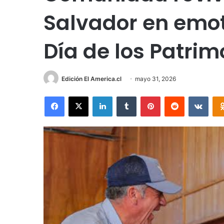
Salvador en emot
Día de los Patrim
Edición El America.cl
mayo 31, 2026
Facebook
X
LinkedIn
Tumblr
Pinterest
Reddit
VKon