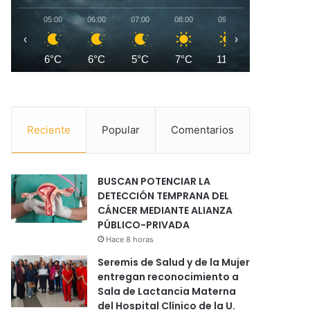
05:00
06:00
07:00
08:00
09:00
10:00
1
‹
›
6°C
6°C
5°C
7°C
11°C
16°C
1
Reciente
Popular
Comentarios
BUSCAN POTENCIAR LA
DETECCIÓN TEMPRANA DEL
CÁNCER MEDIANTE ALIANZA
PÚBLICO-PRIVADA
Hace 8 horas
Seremis de Salud y de la Mujer
entregan reconocimiento a
Sala de Lactancia Materna
del Hospital Clínico de la U.