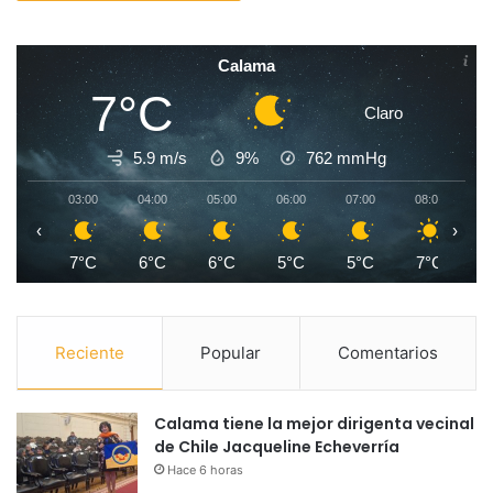
Calama
7°C
Claro
5.9 m/s
9%
762
mmHg
03:00
04:00
05:00
06:00
07:00
08:00
0
‹
›
7°C
6°C
6°C
5°C
5°C
7°C
1
Reciente
Popular
Comentarios
Calama tiene la mejor dirigenta vecinal
de Chile Jacqueline Echeverría
Hace 6 horas