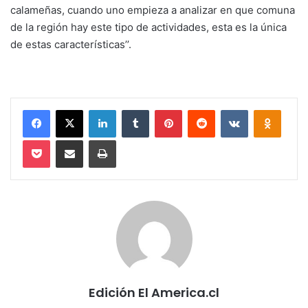
calameñas, cuando uno empieza a analizar en que comuna
de la región hay este tipo de actividades, esta es la única
de estas características’’.
Facebook
X
LinkedIn
Tumblr
Pinterest
Reddit
VKontakte
Odnokl
Pocket
Compartir via email
Imprimir
Edición El America.cl