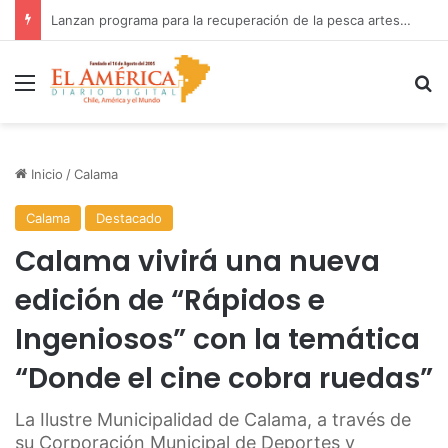
Fiscalía investiga accidente con resultado de muerte en faena minera
Menú
B
Inicio
/
Calama
Calama
Destacado
Calama vivirá una nueva
edición de “Rápidos e
Ingeniosos” con la temática
“Donde el cine cobra ruedas”
La Ilustre Municipalidad de Calama, a través de
su Corporación Municipal de Deportes y