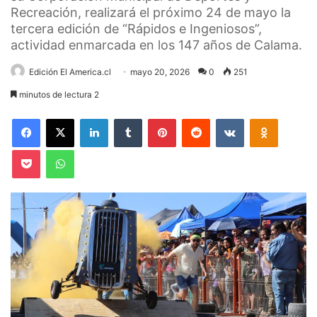
Recreación, realizará el próximo 24 de mayo la
tercera edición de “Rápidos e Ingeniosos”,
actividad enmarcada en los 147 años de Calama.
Edición El America.cl
mayo 20, 2026
0
251
minutos de lectura 2
Facebook
X
LinkedIn
Tumblr
Pinterest
Reddit
VKontakte
Odnoklas
Pocket
WhatsApp