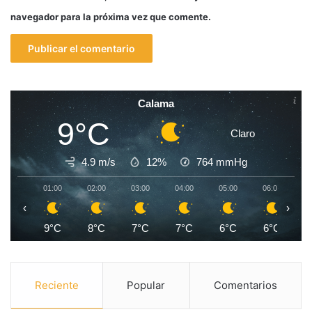
navegador para la próxima vez que comente.
Calama
9°C
Claro
4.9 m/s
12%
764
mmHg
01:00
02:00
03:00
04:00
05:00
06:00
0
‹
›
9°C
8°C
7°C
7°C
6°C
6°C
Reciente
Popular
Comentarios