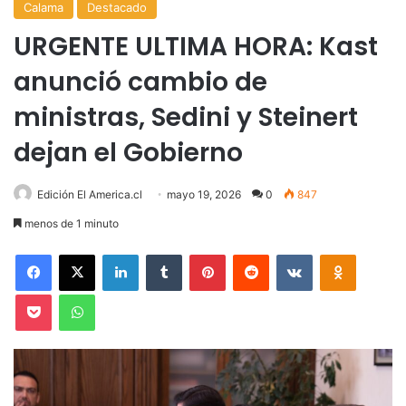
Calama
Destacado
URGENTE ULTIMA HORA: Kast
anunció cambio de
ministras, Sedini y Steinert
dejan el Gobierno
Edición El America.cl
mayo 19, 2026
0
847
menos de 1 minuto
Facebook
X
LinkedIn
Tumblr
Pinterest
Reddit
VKontakte
Odnoklas
Pocket
WhatsApp