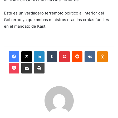
Este es un verdadero terremoto político al interior del
Gobierno ya que ambas ministras eran las cratas fuertes
en el mandato de Kast.
Facebook
X
LinkedIn
Tumblr
Pinterest
Reddit
VKontakte
Odnokl
Pocket
Compartir via email
Imprimir