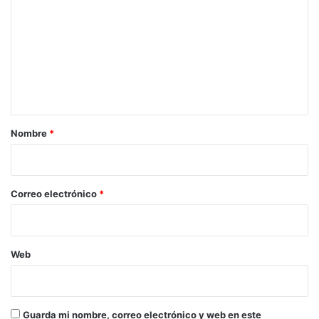
o
m
e
n
t
a
r
Nombre
*
i
o
*
Correo electrónico
*
Web
Guarda mi nombre, correo electrónico y web en este