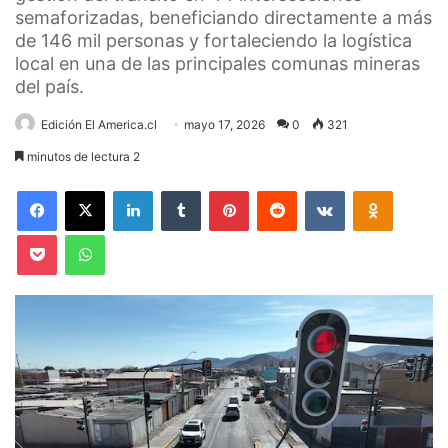
semaforizadas, beneficiando directamente a más
de 146 mil personas y fortaleciendo la logística
local en una de las principales comunas mineras
del país.
Edición El America.cl
mayo 17, 2026
0
321
minutos de lectura 2
Facebook
X
LinkedIn
Tumblr
Pinterest
Reddit
VKontakte
Odnoklas
Pocket
WhatsApp