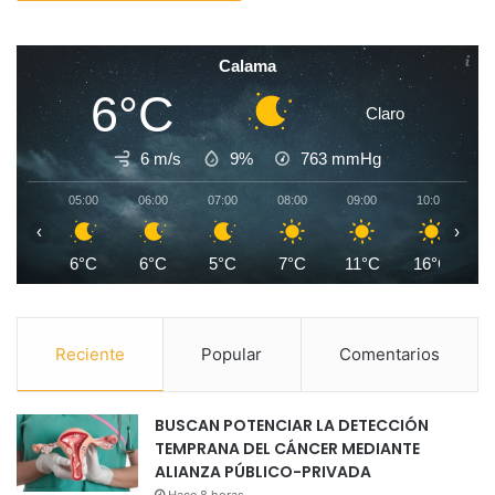
Calama
6°C
Claro
6 m/s
9%
763
mmHg
05:00
06:00
07:00
08:00
09:00
10:00
1
‹
›
6°C
6°C
5°C
7°C
11°C
16°C
1
Reciente
Popular
Comentarios
BUSCAN POTENCIAR LA DETECCIÓN
TEMPRANA DEL CÁNCER MEDIANTE
ALIANZA PÚBLICO-PRIVADA