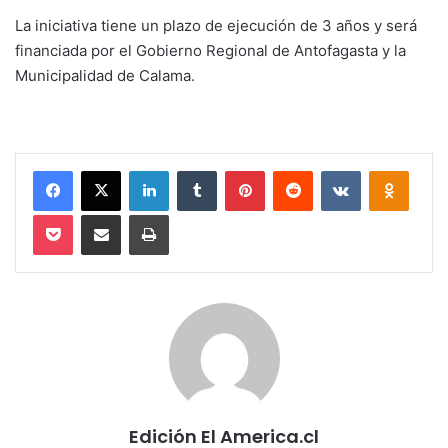
La iniciativa tiene un plazo de ejecución de 3 años y será
financiada por el Gobierno Regional de Antofagasta y la
Municipalidad de Calama.
Facebook
X
LinkedIn
Tumblr
Pinterest
Reddit
VKontakte
Odnokl
Pocket
Compartir via email
Imprimir
Edición El America.cl