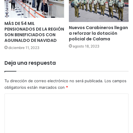
MÁS DE 54 MIL
Nuevos Carabineros llegan
PENSIONADOS DE LA REGIÓN
a reforzar la dotación
SON BENEFICIADOS CON
policial de Calama
AGUINALDO DE NAVIDAD
agosto 18, 2023
diciembre 11, 2023
Deja una respuesta
Tu dirección de correo electrónico no será publicada.
Los campos
obligatorios están marcados con
*
C
o
m
e