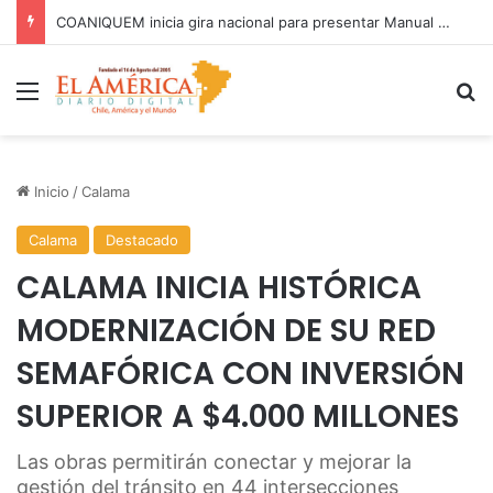
81% DE LAS FISCALIZACIONES A JUGUETES HAN TERMINADO EN SUMARIOS SANITARIOS
Menú
B
Inicio
/
Calama
Calama
Destacado
CALAMA INICIA HISTÓRICA
MODERNIZACIÓN DE SU RED
SEMAFÓRICA CON INVERSIÓN
SUPERIOR A $4.000 MILLONES
Las obras permitirán conectar y mejorar la
gestión del tránsito en 44 intersecciones