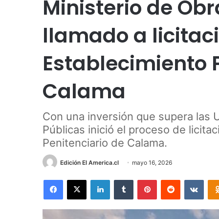
Ministerio de Obr
llamado a licita
Establecimiento 
Calama
Con una inversión que supera las U
Públicas inició el proceso de licit
Penitenciario de Calama.
Edición El America.cl
mayo 16, 2026
Facebook
X
LinkedIn
Tumblr
Pinterest
Reddit
VKon