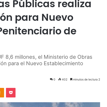
as Públicas realiza
ción para Nuevo
Penitenciario de
F 8,6 millones, el Ministerio de Obras
ación para el Nuevo Establecimiento
0
402
minutos de lectura 2
takte
Odnoklassniki
Pocket