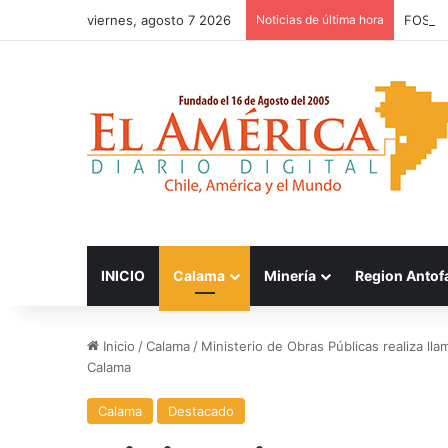
viernes, agosto 7 2026
Noticias de última hora
FOSIS 
INICIO
Calama
Minería
Region Antof
Inicio
/
Calama
/
Ministerio de Obras Públicas realiza ll
Calama
Calama
Destacado