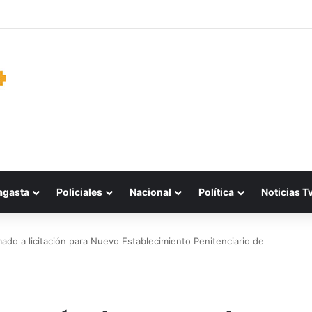
garantiza suministro de agua durante cortes de energía a más de 900 v
agasta
Policiales
Nacional
Política
Noticias T
amado a licitación para Nuevo Establecimiento Penitenciario de