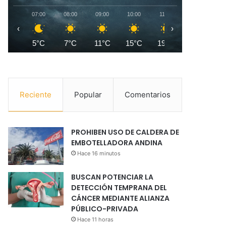
07:00
08:00
09:00
10:00
11:00
12:00
1
‹
›
5°C
7°C
11°C
15°C
19°C
21°C
2
Reciente
Popular
Comentarios
PROHIBEN USO DE CALDERA DE
EMBOTELLADORA ANDINA
Hace 16 minutos
BUSCAN POTENCIAR LA
DETECCIÓN TEMPRANA DEL
CÁNCER MEDIANTE ALIANZA
PÚBLICO-PRIVADA
Hace 11 horas