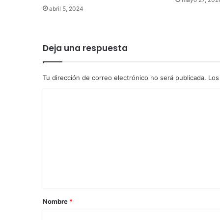
abril 5, 2024
Deja una respuesta
Tu dirección de correo electrónico no será publicada.
Los
C
o
m
e
n
t
a
r
Nombre
*
i