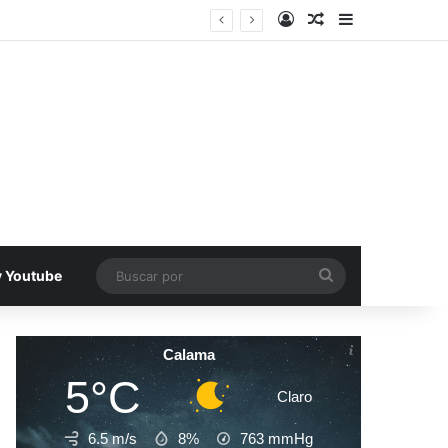
Acceso
Publicacion al a
Barra lateral
ecinos de Antofagasta
Buscar
v Youtube
por
Calama
5°C
Claro
6.5 m/s
8%
763
mmHg