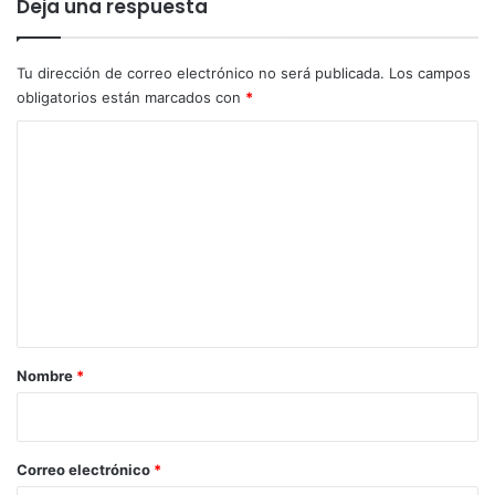
Deja una respuesta
Tu dirección de correo electrónico no será publicada.
Los campos
obligatorios están marcados con
*
C
o
m
e
n
t
a
r
Nombre
*
i
o
*
Correo electrónico
*