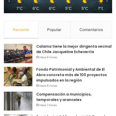
‹
›
7°C
6°C
6°C
5°C
5°C
7°C
1
Reciente
Popular
Comentarios
Calama tiene la mejor dirigenta vecinal
de Chile Jacqueline Echeverría
Hace 6 horas
Fondo Patrimonial y Ambiental de El
Abra concreta más de 100 proyectos
impulsados en la región
Hace 6 horas
Compensación a municipios,
temporales y aranceles
Hace 7 horas