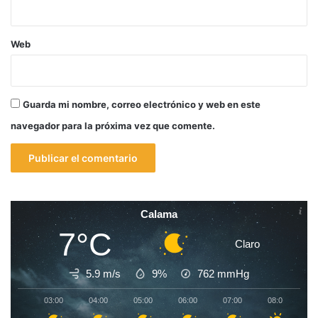
Web
Guarda mi nombre, correo electrónico y web en este
navegador para la próxima vez que comente.
Calama
7°C
Claro
5.9 m/s
9%
762
mmHg
03:00
04:00
05:00
06:00
07:00
08:00
0