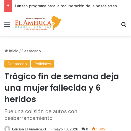
Lanzan programa para la recuperación de la pesca artesanal y el apoyo a caletas afectadas por los temporales
Menú
B
Inicio
/
Destacado
Destacado
Policiales
Trágico fin de semana deja
una mujer fallecida y 6
heridos
Fue una colisión de autos con
desbarrancamiento
Edición El America.cl
mayo 10, 2026
0
1.095