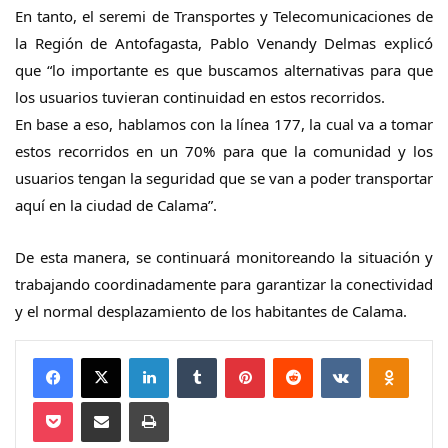
En tanto, el seremi de Transportes y Telecomunicaciones de
la Región de Antofagasta, Pablo Venandy Delmas explicó
que “lo importante es que buscamos alternativas para que
los usuarios tuvieran continuidad en estos recorridos.
En base a eso, hablamos con la línea 177, la cual va a tomar
estos recorridos en un 70% para que la comunidad y los
usuarios tengan la seguridad que se van a poder transportar
aquí en la ciudad de Calama”.
De esta manera, se continuará monitoreando la situación y
trabajando coordinadamente para garantizar la conectividad
y el normal desplazamiento de los habitantes de Calama.
Facebook
X
LinkedIn
Tumblr
Pinterest
Reddit
VKontakte
Odnokl
Pocket
Compartir via email
Imprimir