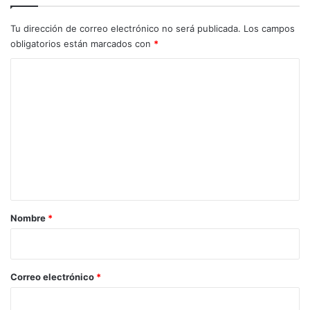
Tu dirección de correo electrónico no será publicada.
Los campos
obligatorios están marcados con
*
C
o
m
e
n
t
a
r
Nombre
*
i
o
*
Correo electrónico
*