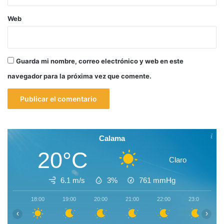
Web
Guarda mi nombre, correo electrónico y web en este
navegador para la próxima vez que comente.
Calama
20°C
Claro
6.1 m/s
3%
761
mmHg
18:00
19:00
20:00
21:00
22:00
23:00
0
‹
›