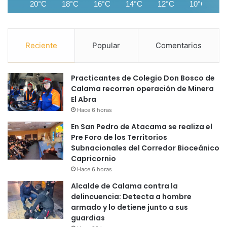
20°C
18°C
16°C
14°C
12°C
10°C
Reciente
Popular
Comentarios
Practicantes de Colegio Don Bosco de
Calama recorren operación de Minera
El Abra
Hace 6 horas
En San Pedro de Atacama se realiza el
Pre Foro de los Territorios
Subnacionales del Corredor Bioceánico
Capricornio
Hace 6 horas
Alcalde de Calama contra la
delincuencia: Detecta a hombre
armado y lo detiene junto a sus
guardias