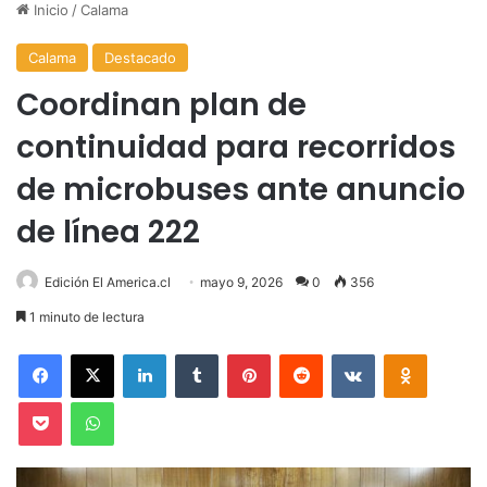
Inicio
/
Calama
Calama
Destacado
Coordinan plan de
continuidad para recorridos
de microbuses ante anuncio
de línea 222
Edición El America.cl
mayo 9, 2026
0
356
1 minuto de lectura
Facebook
X
LinkedIn
Tumblr
Pinterest
Reddit
VKontakte
Odnoklas
Pocket
WhatsApp