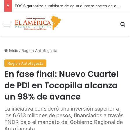
COANIQUEM inicia gira nacional para presentar Manual de Quemaduras a profesionales de la salud
Menú
B
Inicio
/
Region Antofagasta
Region Antofagasta
En fase final: Nuevo Cuartel
de PDI en Tocopilla alcanza
un 98% de avance
La iniciativa consideró una inversión superior a
los 6.613 millones de pesos, financiados a través
FNDR bajo el mandato del Gobierno Regional de
Antofagasta.