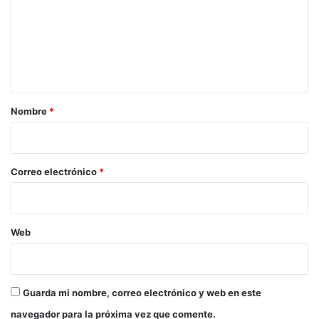
e
n
t
a
r
Nombre
*
i
o
*
Correo electrónico
*
Web
Guarda mi nombre, correo electrónico y web en este
navegador para la próxima vez que comente.