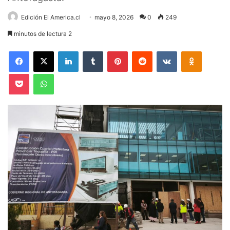
Edición El America.cl
mayo 8, 2026
0
249
minutos de lectura 2
Facebook
X
LinkedIn
Tumblr
Pinterest
Reddit
VKontakte
Odnoklas
Pocket
WhatsApp