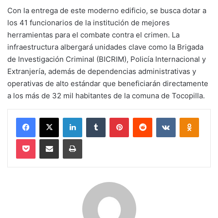
Con la entrega de este moderno edificio, se busca dotar a
los 41 funcionarios de la institución de mejores
herramientas para el combate contra el crimen. La
infraestructura albergará unidades clave como la Brigada
de Investigación Criminal (BICRIM), Policía Internacional y
Extranjería, además de dependencias administrativas y
operativas de alto estándar que beneficiarán directamente
a los más de 32 mil habitantes de la comuna de Tocopilla.
Facebook
X
LinkedIn
Tumblr
Pinterest
Reddit
VKontakte
Odnokl
Pocket
Compartir via email
Imprimir