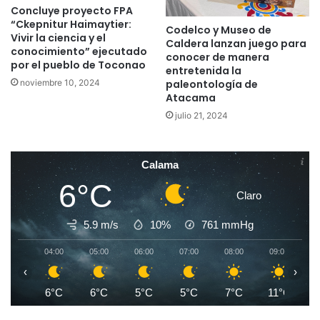
Concluye proyecto FPA
“Ckepnitur Haimaytier:
Codelco y Museo de
Vivir la ciencia y el
Caldera lanzan juego para
conocimiento” ejecutado
conocer de manera
por el pueblo de Toconao
entretenida la
noviembre 10, 2024
paleontología de
Atacama
julio 21, 2024
Calama
6°C
Claro
5.9 m/s
10%
761
mmHg
04:00
05:00
06:00
07:00
08:00
09:00
1
‹
›
6°C
6°C
5°C
5°C
7°C
11°C
1