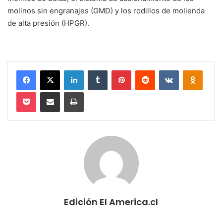
molinos sin engranajes (GMD) y los rodillos de molienda
de alta presión (HPGR).
Facebook
X
LinkedIn
Tumblr
Pinterest
Reddit
VKontakte
Odnokl
Pocket
Compartir via email
Imprimir
Edición El America.cl