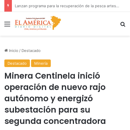
Fiscalía investiga accidente con resultado de muerte en faena minera
Menú
B
Inicio
/
Destacado
Destacado
Minería
Minera Centinela inició
operación de nuevo rajo
autónomo y energizó
subestación para su
segunda concentradora