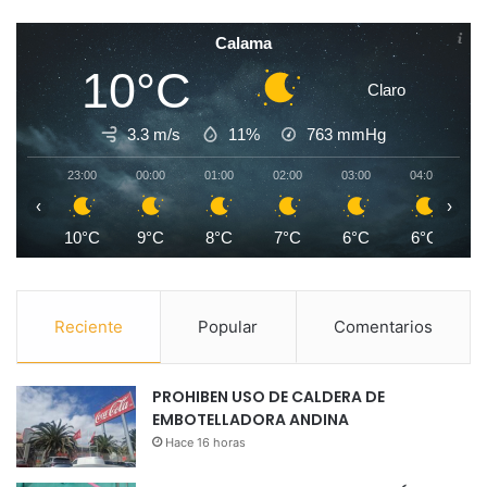
Calama
10°C
Claro
3.3 m/s
11%
763
mmHg
23:00
00:00
01:00
02:00
03:00
04:00
0
‹
›
10°C
9°C
8°C
7°C
6°C
6°C
Reciente
Popular
Comentarios
PROHIBEN USO DE CALDERA DE
EMBOTELLADORA ANDINA
Hace 16 horas