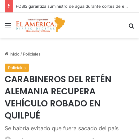
FOSIS garantiza suministro de agua durante cortes de energía a más de 900 vecinos de Antofagasta
Menú
B
Inicio
/
Policiales
Policiales
CARABINEROS DEL RETÉN
ALEMANIA RECUPERA
VEHÍCULO ROBADO EN
QUILPUÉ
Se habría evitado que fuera sacado del país