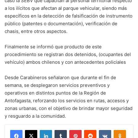
caso la SEBV que capacitan al personal territorial respecto
a los ilícitos que afectan al parque vehicular, siendo más
específicos en la detección de falsificación de instrumento
público (patentes o documentación), verificación de
chasis, entre otros aspectos.
Finalmente se informó que producto de este
procedimiento se registran dos detenidos, (ocupantes del
vehículo) ambos chilenos y con antecedentes policiales
Desde Carabineros señalaron que durante el fin de
semana, se desplegaron servicios preventivos y
operativos en distintos puntos de la Región de
Antofagasta, reforzando los servicios en rutas, accesos y
zonas urbanas, con el objetivo de brindar mayor seguridad
y resguardo a la comunidad.
Facebook
X
LinkedIn
Tumblr
Pinterest
Reddit
VKontakte
Odnokl