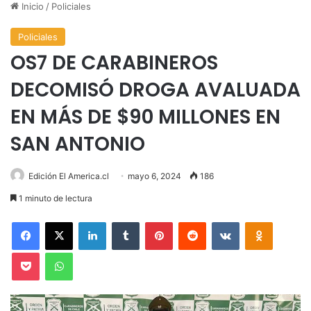
Inicio
/
Policiales
Policiales
OS7 DE CARABINEROS
DECOMISÓ DROGA AVALUADA
EN MÁS DE $90 MILLONES EN
SAN ANTONIO
Edición El America.cl
mayo 6, 2024
186
1 minuto de lectura
Facebook
X
LinkedIn
Tumblr
Pinterest
Reddit
VKontakte
Odnoklas
Pocket
WhatsApp