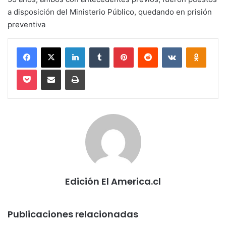
a disposición del Ministerio Público, quedando en prisión
preventiva
Facebook
X
LinkedIn
Tumblr
Pinterest
Reddit
VKontakte
Odnokl
Pocket
Compartir via email
Imprimir
Edición El America.cl
Publicaciones relacionadas