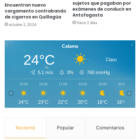
sujetos que pagaban por
Encuentran nuevo
exámenes de conducir en
cargamento contrabando
Antofagasta
de cigarros en Quillagüa
Hace 2 días
octubre 2, 2024
Calama
24°C
Claro
5.1 m/s
3%
760
mmHg
15:00
16:00
17:00
18:00
19:00
20:00
2
‹
›
24°C
23°C
22°C
20°C
18°C
16°C
1
Reciente
Popular
Comentarios