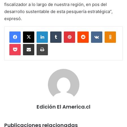
fiscalizador a lo largo de nuestra región, en pos del
desarrollo sustentable de esta pesquería estratégica”,
expresó.
Facebook
X
LinkedIn
Tumblr
Pinterest
Reddit
VKontakte
Odnokl
Pocket
Compartir via email
Imprimir
Edición El America.cl
Publicaciones relacionadas