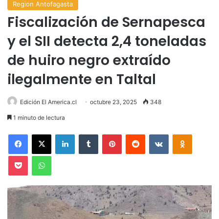
Region Antofagasta
Fiscalización de Sernapesca
y el SII detecta 2,4 toneladas
de huiro negro extraído
ilegalmente en Taltal
Edición El America.cl
octubre 23, 2025
348
1 minuto de lectura
Facebook
X
LinkedIn
Tumblr
Pinterest
Reddit
VKontakte
Odnoklas
Pocket
WhatsApp