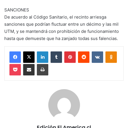
SANCIONES
De acuerdo al Código Sanitario, el recinto arriesga
sanciones que podrían fluctuar entre un décimo y las mil
UTM, y se mantendrá con prohibición de funcionamiento
hasta que demueste que ha zanjado todas sus falencias.
Facebook
X
LinkedIn
Tumblr
Pinterest
Reddit
VKontakte
Odnokl
Pocket
Compartir via email
Imprimir
Edición El America.cl