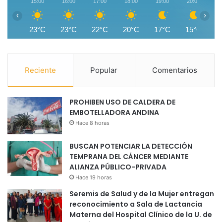
15:00
16:00
17:00
18:00
19:00
20:00
2
‹
›
23°C
23°C
22°C
20°C
17°C
15°C
1
Reciente
Popular
Comentarios
PROHIBEN USO DE CALDERA DE
EMBOTELLADORA ANDINA
Hace 8 horas
BUSCAN POTENCIAR LA DETECCIÓN
TEMPRANA DEL CÁNCER MEDIANTE
ALIANZA PÚBLICO-PRIVADA
Hace 19 horas
Seremis de Salud y de la Mujer entregan
reconocimiento a Sala de Lactancia
Materna del Hospital Clínico de la U. de