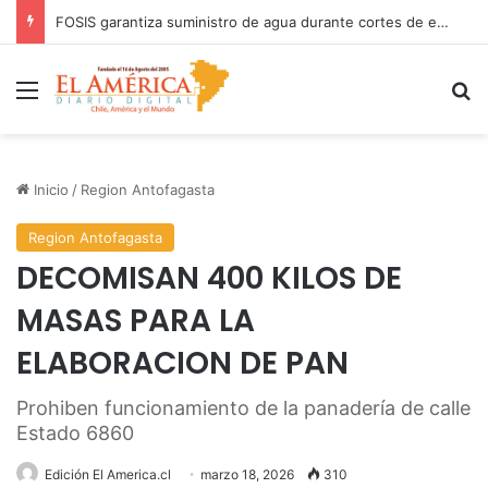
FOSIS garantiza suministro de agua durante cortes de energía a más de 900 vecinos de Antofagasta
Menú
B
Inicio
/
Region Antofagasta
Region Antofagasta
DECOMISAN 400 KILOS DE
MASAS PARA LA
ELABORACION DE PAN
Prohiben funcionamiento de la panadería de calle
Estado 6860
Edición El America.cl
marzo 18, 2026
310