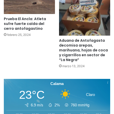
Prueba El Ancla: Atleta
sufre fuerte caída del
cerro antofagastino
febrero 25, 2024
Aduana de Antofagasta
decomisa arepas,
marihuana, hojas de coca
y cigarrillos en sector de
“La Negra”
marzo 13, 2024
Calama
23°C
Claro
6.9 m/s
2%
760
mmHg