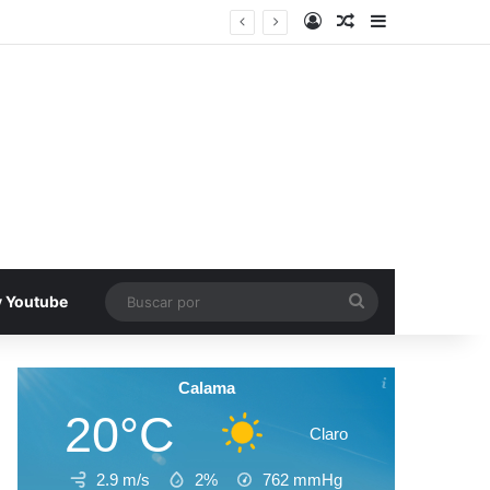
Acceso
Publicacion al a
Barra lateral
ación en Iquique
Buscar
v Youtube
por
Calama
20°C
Claro
2.9 m/s
2%
762
mmHg