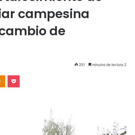
liar campesina
rcambio de
251
minutos de lectura 2
takte
Odnoklassniki
Pocket