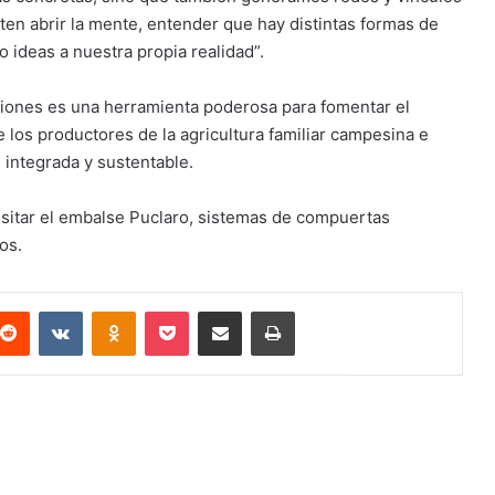
iten abrir la mente, entender que hay distintas formas de
 ideas a nuestra propia realidad”.
giones es una herramienta poderosa para fomentar el
de los productores de la agricultura familiar campesina e
 integrada y sustentable.
 visitar el embalse Puclaro, sistemas de compuertas
os.
terest
Reddit
VKontakte
Odnoklassniki
Pocket
Compartir via email
Imprimir