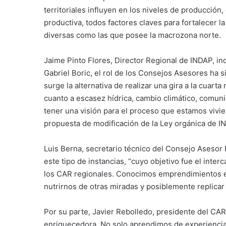
territoriales influyen en los niveles de producció
productiva, todos factores claves para fortalecer l
diversas como las que posee la macrozona norte.
Jaime Pinto Flores, Director Regional de INDAP, ind
Gabriel Boric, el rol de los Consejos Asesores ha 
surge la alternativa de realizar una gira a la cuart
cuanto a escasez hídrica, cambio climático, comuni
tener una visión para el proceso que estamos viv
propuesta de modificación de la Ley orgánica de I
Luis Berna, secretario técnico del Consejo Asesor
este tipo de instancias, “cuyo objetivo fue el inte
los CAR regionales. Conocimos emprendimientos en
nutrirnos de otras miradas y posiblemente replicar 
Por su parte, Javier Rebolledo, presidente del CA
enriquecedora. No solo aprendimos de experiencia