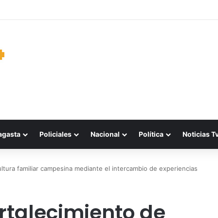
oras de Mejillones clasifican al Campeonato Nacional tras brillante actu
agasta
Policiales
Nacional
Política
Noticias T
ultura familiar campesina mediante el intercambio de experiencias
rtalecimiento de