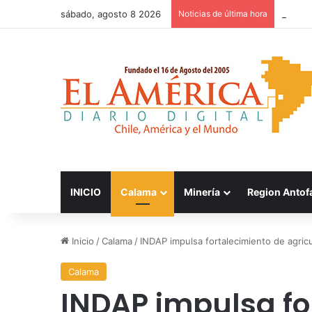
sábado, agosto 8 2026
Noticias de última hora
Patinad
INICIO
Calama
Minería
Region Antof
Inicio
/
Calama
/
INDAP impulsa fortalecimiento de agric
Calama
INDAP impulsa fo