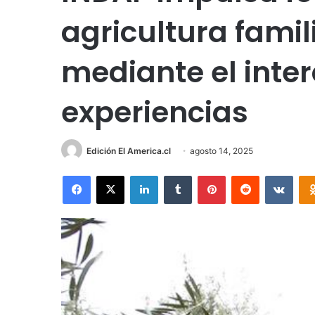
agricultura fami
mediante el inte
experiencias
Edición El America.cl
agosto 14, 2025
Facebook
X
LinkedIn
Tumblr
Pinterest
Reddit
VKon