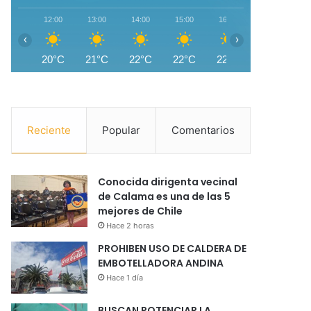
12:00
13:00
14:00
15:00
16:00
17:00
1
‹
›
20°C
21°C
22°C
22°C
22°C
21°C
1
Reciente
Popular
Comentarios
Conocida dirigenta vecinal
de Calama es una de las 5
mejores de Chile
Hace 2 horas
PROHIBEN USO DE CALDERA DE
EMBOTELLADORA ANDINA
Hace 1 día
BUSCAN POTENCIAR LA