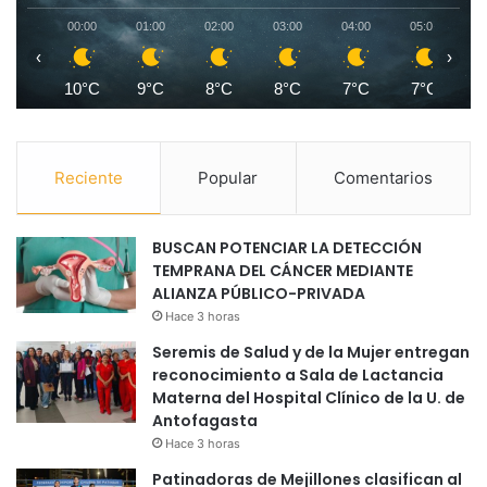
00:00
01:00
02:00
03:00
04:00
05:00
0
‹
›
10°C
9°C
8°C
8°C
7°C
7°C
Reciente
Popular
Comentarios
BUSCAN POTENCIAR LA DETECCIÓN
TEMPRANA DEL CÁNCER MEDIANTE
ALIANZA PÚBLICO-PRIVADA
Hace 3 horas
Seremis de Salud y de la Mujer entregan
reconocimiento a Sala de Lactancia
Materna del Hospital Clínico de la U. de
Antofagasta
Hace 3 horas
Patinadoras de Mejillones clasifican al