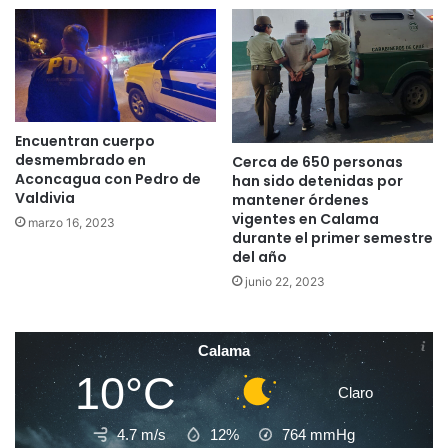
Encuentran cuerpo
desmembrado en
Cerca de 650 personas
Aconcagua con Pedro de
han sido detenidas por
Valdivia
mantener órdenes
vigentes en Calama
marzo 16, 2023
durante el primer semestre
del año
junio 22, 2023
Calama
10°C
Claro
4.7 m/s
12%
764
mmHg