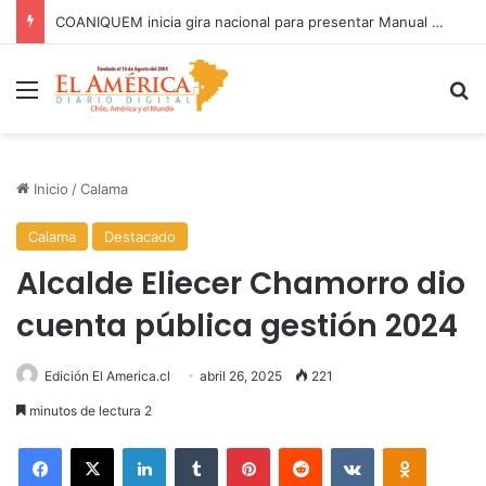
81% DE LAS FISCALIZACIONES A JUGUETES HAN TERMINADO EN SUMARIOS SANITARIOS
Menú
B
Inicio
/
Calama
Calama
Destacado
Alcalde Eliecer Chamorro dio
cuenta pública gestión 2024
Edición El America.cl
abril 26, 2025
221
minutos de lectura 2
Facebook
X
LinkedIn
Tumblr
Pinterest
Reddit
VKontakte
Odnoklas