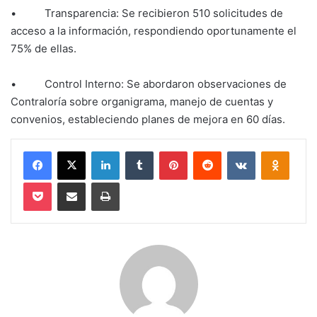
• Transparencia: Se recibieron 510 solicitudes de
acceso a la información, respondiendo oportunamente el
75% de ellas.
• Control Interno: Se abordaron observaciones de
Contraloría sobre organigrama, manejo de cuentas y
convenios, estableciendo planes de mejora en 60 días.
Facebook
X
LinkedIn
Tumblr
Pinterest
Reddit
VKontakte
Odnokl
Pocket
Compartir via email
Imprimir