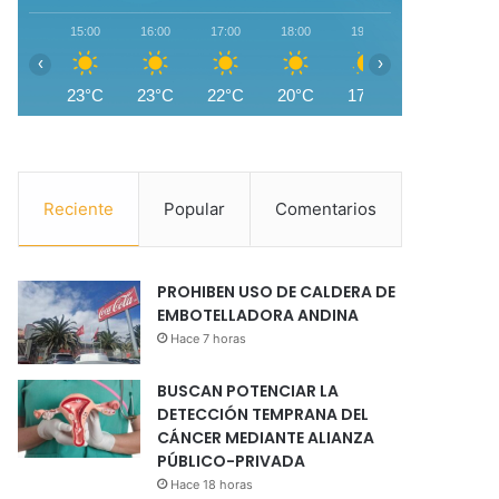
15:00
16:00
17:00
18:00
19:00
20:00
2
‹
›
23°C
23°C
22°C
20°C
17°C
15°C
1
Reciente
Popular
Comentarios
PROHIBEN USO DE CALDERA DE
EMBOTELLADORA ANDINA
Hace 7 horas
BUSCAN POTENCIAR LA
DETECCIÓN TEMPRANA DEL
CÁNCER MEDIANTE ALIANZA
PÚBLICO-PRIVADA
Hace 18 horas