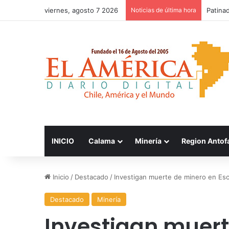
viernes, agosto 7 2026
Noticias de última hora
Patinad
INICIO
Calama
Minería
Region Antof
Inicio
/
Destacado
/
Investigan muerte de minero en Es
Destacado
Minería
Investigan muert