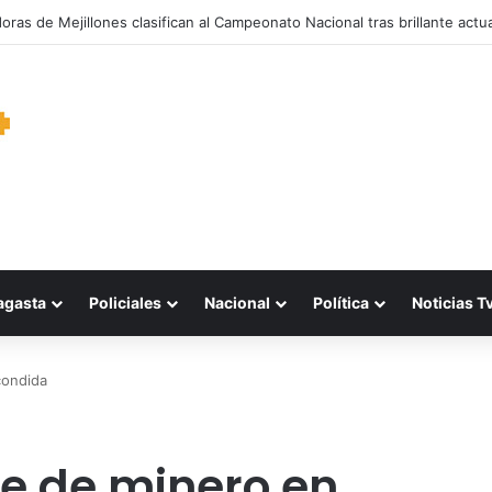
oras de Mejillones clasifican al Campeonato Nacional tras brillante actu
agasta
Policiales
Nacional
Política
Noticias T
condida
e de minero en