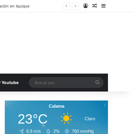
Acceso
Publicacion al a
Barra lateral
ación en Iquique
Buscar
v Youtube
por
Calama
23°C
Claro
6.9 m/s
2%
760
mmHg