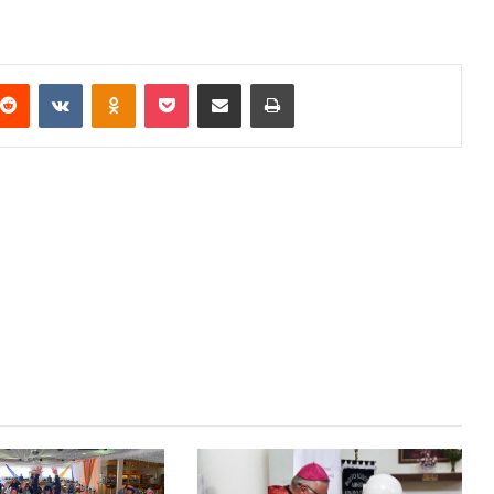
terest
Reddit
VKontakte
Odnoklassniki
Pocket
Compartir via email
Imprimir