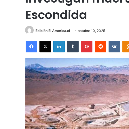
Escondida
Edición El America.cl
octubre 10, 2025
Facebook
X
LinkedIn
Tumblr
Pinterest
Reddit
VKon