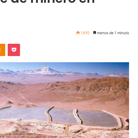
1.610
menos de 1 minuto
takte
Odnoklassniki
Pocket