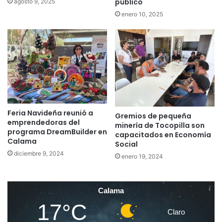
público
agosto 9, 2025
enero 10, 2025
Feria Navideña reunió a
Gremios de pequeña
emprendedoras del
minería de Tocopilla son
programa DreamBuilder en
capacitados en Economía
Calama
Social
diciembre 9, 2024
enero 19, 2024
Calama
17°C
Claro