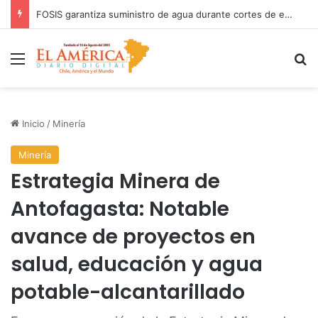
COANIQUEM inicia gira nacional para presentar Manual de Quemaduras a profesionales de la salud
Menú
B
Inicio
/
Minería
Minería
Estrategia Minera de
Antofagasta: Notable
avance de proyectos en
salud, educación y agua
potable-alcantarillado