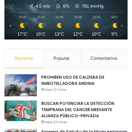
4.5 m/s
6%
761
mmHg
19:00
20:00
21:00
22:00
23:00
00:00
0
‹
›
17°C
15°C
13°C
12°C
10°C
9°C
Reciente
Popular
Comentarios
PROHIBEN USO DE CALDERA DE
EMBOTELLADORA ANDINA
Hace 12 horas
BUSCAN POTENCIAR LA DETECCIÓN
TEMPRANA DEL CÁNCER MEDIANTE
ALIANZA PÚBLICO-PRIVADA
Hace 22 horas
Seremis de Salud y de la Mujer entregan