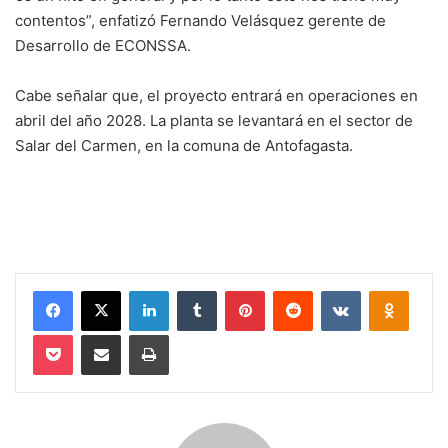
contentos”, enfatizó Fernando Velásquez gerente de
Desarrollo de ECONSSA.
Cabe señalar que, el proyecto entrará en operaciones en
abril del año 2028. La planta se levantará en el sector de
Salar del Carmen, en la comuna de Antofagasta.
Facebook
X
LinkedIn
Tumblr
Pinterest
Reddit
VKontakte
Odnokl
Pocket
Compartir via email
Imprimir