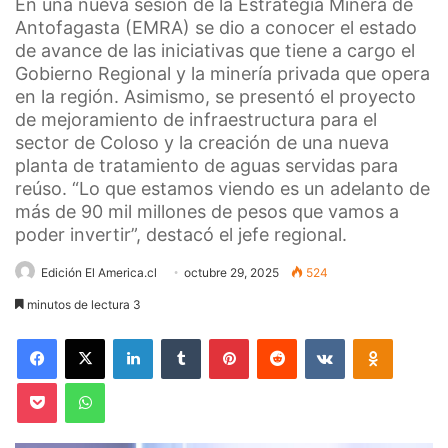
En una nueva sesión de la Estrategia Minera de
Antofagasta (EMRA) se dio a conocer el estado
de avance de las iniciativas que tiene a cargo el
Gobierno Regional y la minería privada que opera
en la región. Asimismo, se presentó el proyecto
de mejoramiento de infraestructura para el
sector de Coloso y la creación de una nueva
planta de tratamiento de aguas servidas para
reúso. “Lo que estamos viendo es un adelanto de
más de 90 mil millones de pesos que vamos a
poder invertir”, destacó el jefe regional.
Edición El America.cl
octubre 29, 2025
524
minutos de lectura 3
Facebook
X
LinkedIn
Tumblr
Pinterest
Reddit
VKontakte
Odnoklas
Pocket
WhatsApp