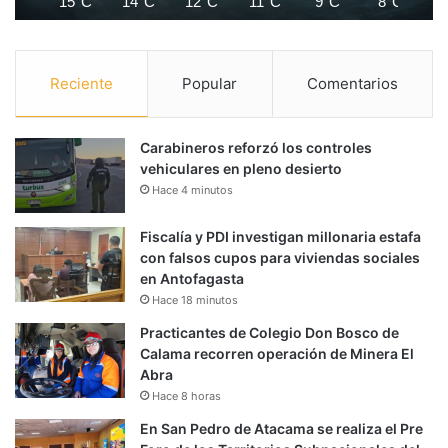
15°C
14°C
12°C
11°C
9°C
8°C
Reciente
Popular
Comentarios
Carabineros reforzó los controles
vehiculares en pleno desierto
Hace 4 minutos
Fiscalía y PDI investigan millonaria estafa
con falsos cupos para viviendas sociales
en Antofagasta
Hace 18 minutos
Practicantes de Colegio Don Bosco de
Calama recorren operación de Minera El
Abra
Hace 8 horas
En San Pedro de Atacama se realiza el Pre