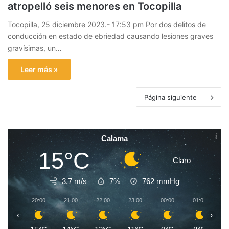
atropelló seis menores en Tocopilla
Tocopilla, 25 diciembre 2023.- 17:53 pm Por dos delitos de
conducción en estado de ebriedad causando lesiones graves
gravísimas, un…
Leer más »
Página siguiente
Calama
15°C
Claro
3.7 m/s
7%
762
mmHg
20:00
21:00
22:00
23:00
00:00
01:00
0
‹
›