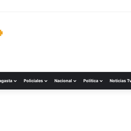
oras de Mejillones clasifican al Campeonato Nacional tras brillante actu
agasta
Policiales
Nacional
Política
Noticias T