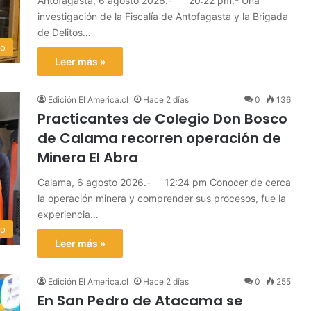
Antofagasta, 6 agosto 2026.- 20:22 pm.- Una
investigación de la Fiscalía de Antofagasta y la Brigada
de Delitos…
do
Leer más »
Edición El America.cl
Hace 2 días
0
136
Practicantes de Colegio Don Bosco
de Calama recorren operación de
Minera El Abra
Calama, 6 agosto 2026.- 12:24 pm Conocer de cerca
la operación minera y comprender sus procesos, fue la
experiencia…
do
Leer más »
Edición El America.cl
Hace 2 días
0
255
En San Pedro de Atacama se