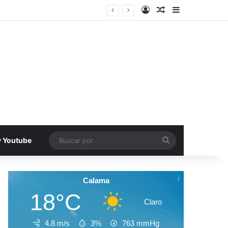
Acceso
Publicacion al a
Barra lateral
ación en Iquique
Buscar
v Youtube
por
Calama
18°C
Claro
4.8 m/s
3%
763
mmHg