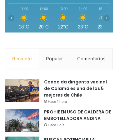
11:00
12:00
13:00
14:00
15:00
16:00
1
‹
›
18°C
20°C
22°C
23°C
23°C
22°C
2
Reciente
Popular
Comentarios
Conocida dirigenta vecinal
de Calama es una de las 5
mejores de Chile
Hace 1 hora
PROHIBEN USO DE CALDERA DE
EMBOTELLADORA ANDINA
Hace 1 día
BUSCAN POTENCIAR LA