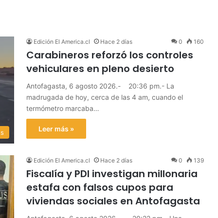
Edición El America.cl
Hace 2 días
0
160
Carabineros reforzó los controles
vehiculares en pleno desierto
Antofagasta, 6 agosto 2026.- 20:36 pm.- La
madrugada de hoy, cerca de las 4 am, cuando el
termómetro marcaba…
Leer más »
es
Edición El America.cl
Hace 2 días
0
139
Fiscalía y PDI investigan millonaria
estafa con falsos cupos para
viviendas sociales en Antofagasta