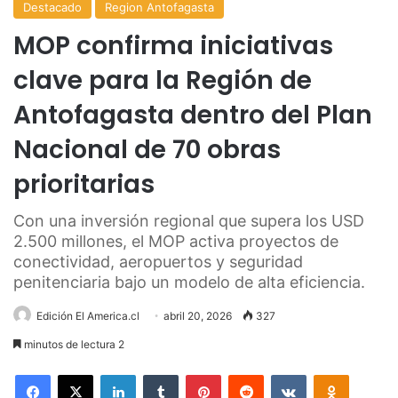
Destacado
Region Antofagasta
MOP confirma iniciativas
clave para la Región de
Antofagasta dentro del Plan
Nacional de 70 obras
prioritarias
Con una inversión regional que supera los USD
2.500 millones, el MOP activa proyectos de
conectividad, aeropuertos y seguridad
penitenciaria bajo un modelo de alta eficiencia.
Edición El America.cl
abril 20, 2026
327
minutos de lectura 2
Facebook
X
LinkedIn
Tumblr
Pinterest
Reddit
VKontakte
Odnoklas