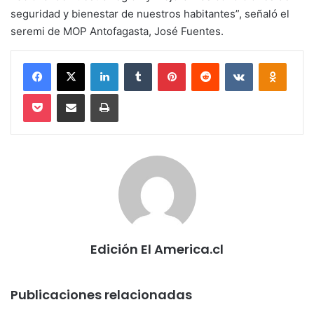
seguridad y bienestar de nuestros habitantes”, señaló el
seremi de MOP Antofagasta, José Fuentes.
Facebook
X
LinkedIn
Tumblr
Pinterest
Reddit
VKontakte
Odnokl
Pocket
Compartir via email
Imprimir
Edición El America.cl
Publicaciones relacionadas