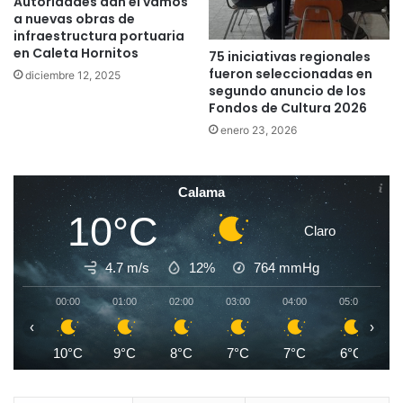
Autoridades dan el vamos
a nuevas obras de
infraestructura portuaria
en Caleta Hornitos
75 iniciativas regionales
fueron seleccionadas en
diciembre 12, 2025
segundo anuncio de los
Fondos de Cultura 2026
enero 23, 2026
Calama
10°C
Claro
4.7 m/s
12%
764
mmHg
00:00
01:00
02:00
03:00
04:00
05:00
0
‹
›
10°C
9°C
8°C
7°C
7°C
6°C