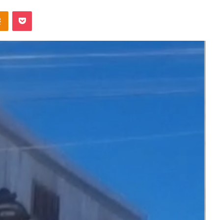
takte
Odnoklassniki
Pocket