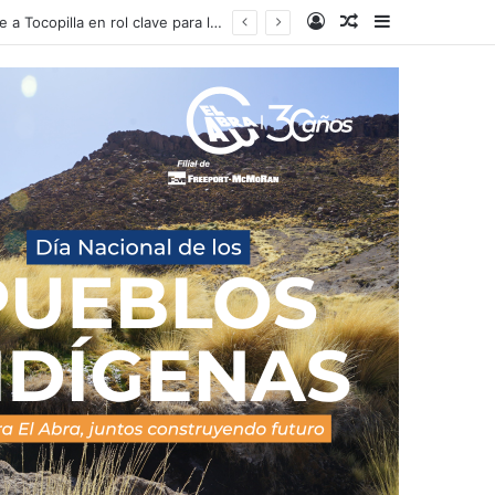
Acceso
Publicacion al a
Barra lateral
Con importante convocatoria partió el preforo de Tocopilla: Gobernador pone a Tocopilla en rol clave para la ejecución del Corredor Bioceánico