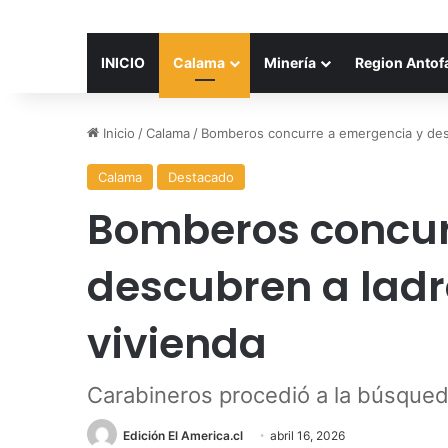
INICIO
Calama
Minería
Region Antof
Inicio
/
Calama
/
Bomberos concurre a emergencia y des
Calama
Destacado
Bomberos concur
descubren a ladr
vivienda
Carabineros procedió a la búsqued
Edición El America.cl
abril 16, 2026