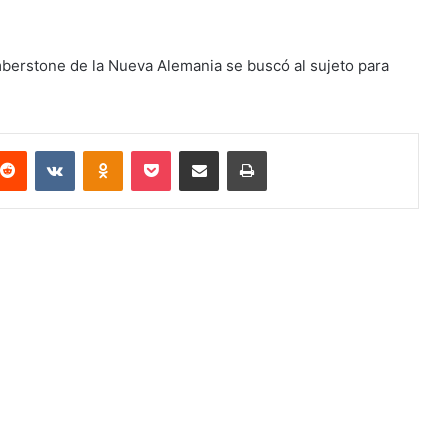
erstone de la Nueva Alemania se buscó al sujeto para
terest
Reddit
VKontakte
Odnoklassniki
Pocket
Compartir via email
Imprimir