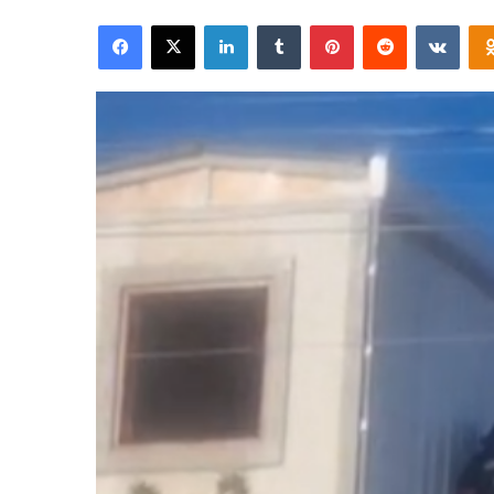
Facebook
X
LinkedIn
Tumblr
Pinterest
Reddit
VKon