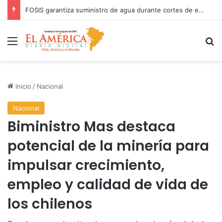
COANIQUEM inicia gira nacional para presentar Manual de Quemaduras a profesionales de la salud
Menú
B
Inicio
/
Nacional
Nacional
Biministro Mas destaca
potencial de la minería para
impulsar crecimiento,
empleo y calidad de vida de
los chilenos