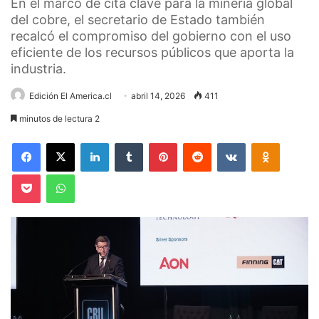
En el marco de cita clave para la minería global
del cobre, el secretario de Estado también
recalcó el compromiso del gobierno con el uso
eficiente de los recursos públicos que aporta la
industria.
Edición El America.cl
abril 14, 2026
411
minutos de lectura 2
Facebook
X
LinkedIn
Tumblr
Pinterest
Reddit
VKontakte
Odnoklas
Pocket
WhatsApp