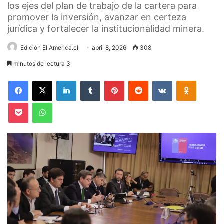
los ejes del plan de trabajo de la cartera para
promover la inversión, avanzar en certeza
jurídica y fortalecer la institucionalidad minera.
Edición El America.cl
abril 8, 2026
308
minutos de lectura 3
Facebook
X
LinkedIn
Tumblr
Pinterest
Reddit
VKontakte
Odnoklas
Pocket
WhatsApp