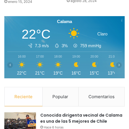
agosto 28, 2024
enero 15, 2024
Calama
22°C
Claro
7.3 m/s
3%
759
mmHg
16:00
17:00
18:00
19:00
20:00
21:00
2
‹
›
22°C
21°C
19°C
16°C
15°C
13°C
1
Reciente
Popular
Comentarios
Conocida dirigenta vecinal de Calama
es una de las 5 mejores de Chile
Hace 6 horas