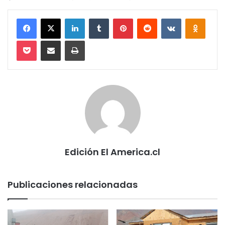
Facebook
X
LinkedIn
Tumblr
Pinterest
Reddit
VKontakte
Odnokl
Pocket
Compartir via email
Imprimir
Edición El America.cl
Publicaciones relacionadas