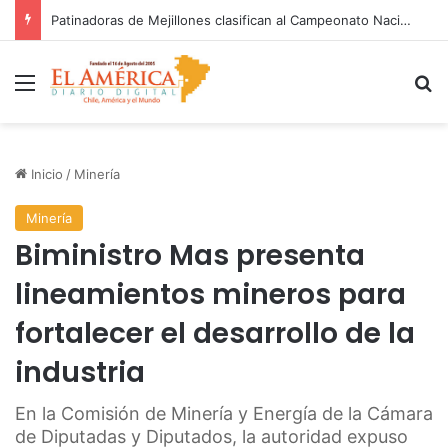
FOSIS garantiza suministro de agua durante cortes de energía a más de 900 vecinos de Antofagasta
Menú
B
Inicio
/
Minería
Minería
Biministro Mas presenta
lineamientos mineros para
fortalecer el desarrollo de la
industria
En la Comisión de Minería y Energía de la Cámara
de Diputadas y Diputados, la autoridad expuso