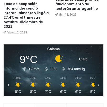
Tasa de ocupación
funcionamiento de
informal descendió
restorán antofagastino
interanualmente y llegó a
abril 18, 2025
27,4% en el trimestre
octubre-diciembre de
2022
febrero 2, 2023
Calama
9°C
Claro
3.7 m/s
11%
764
mmHg
00:00
01:00
02:00
03:00
04:00
05:00
0
‹
›
9°C
8°C
7°C
6°C
6°C
5°C