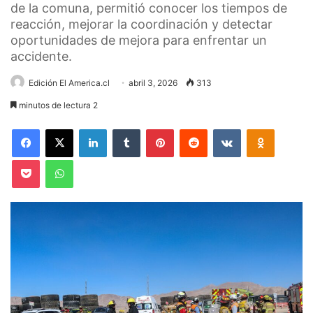
de la comuna, permitió conocer los tiempos de
reacción, mejorar la coordinación y detectar
oportunidades de mejora para enfrentar un
accidente.
Edición El America.cl
abril 3, 2026
313
minutos de lectura 2
Facebook
X
LinkedIn
Tumblr
Pinterest
Reddit
VKontakte
Odnoklas
Pocket
WhatsApp