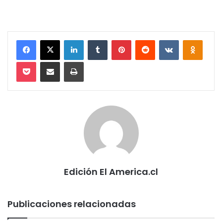
Facebook
X
LinkedIn
Tumblr
Pinterest
Reddit
VKontakte
Odnokl
Pocket
Compartir via email
Imprimir
Edición El America.cl
Publicaciones relacionadas