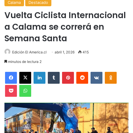
Calama
Destacado
Vuelta Ciclista Internacional
a Calama se correrá en
Semana Santa
Edición El America.cl
abril 1, 2026
415
minutos de lectura 2
Facebook
X
LinkedIn
Tumblr
Pinterest
Reddit
VKontakte
Odnoklas
Pocket
WhatsApp