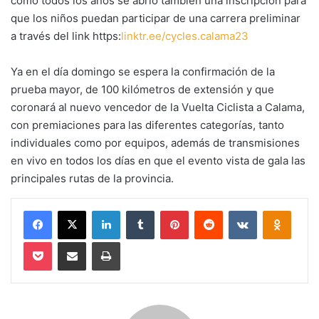
como todos los años se abrió también una inscripción para
que los niños puedan participar de una carrera preliminar
a través del link https:
linktr.ee/cycles.calama23
Ya en el día domingo se espera la confirmación de la
prueba mayor, de 100 kilómetros de extensión y que
coronará al nuevo vencedor de la Vuelta Ciclista a Calama,
con premiaciones para las diferentes categorías, tanto
individuales como por equipos, además de transmisiones
en vivo en todos los días en que el evento vista de gala las
principales rutas de la provincia.
Facebook
X
LinkedIn
Tumblr
Pinterest
Reddit
VKontakte
Odnokl
Pocket
Compartir via email
Imprimir