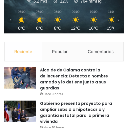
6.2 m/s
12%
764
mmHg
06:00
07:00
08:00
09:00
10:00
11:00
1
‹
›
6°C
6°C
8°C
12°C
16°C
19°C
2
Reciente
Popular
Comentarios
Alcalde de Calama contra la
delincuencia: Detecta a hombre
armado y lo detiene junto a sus
guardias
Hace 9 horas
Gobierno presenta proyecto para
ampliar subsidio hipotecario y
garantía estatal para la primera
vivienda
Hace 10 horas