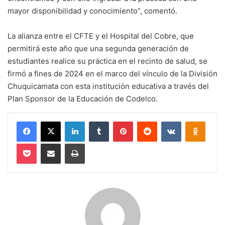
mayor disponibilidad y conocimiento”, comentó.
La alianza entre el CFTE y el Hospital del Cobre, que
permitirá este año que una segunda generación de
estudiantes realice su práctica en el recinto de salud, se
firmó a fines de 2024 en el marco del vínculo de la División
Chuquicamata con esta institución educativa a través del
Plan Sponsor de la Educación de Codelco.
Facebook
X
LinkedIn
Tumblr
Pinterest
Reddit
VKontakte
Odnokl
Pocket
Compartir via email
Imprimir