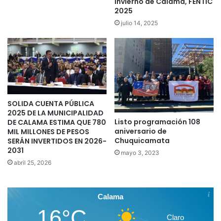
Invierno de Calama, FENTIC
2025
julio 14, 2025
SOLIDA CUENTA PÚBLICA
2025 DE LA MUNICIPALIDAD
Listo programación 108
DE CALAMA ESTIMA QUE 780
aniversario de
MIL MILLONES DE PESOS
Chuquicamata
SERÁN INVERTIDOS EN 2026-
2031
mayo 3, 2023
abril 25, 2026
Calama
16°C
Claro