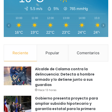
5.5 m/s
5%
765
mmHg
10:00
11:00
12:00
13:00
14:00
15:00
1
‹
›
16°C
19°C
22°C
23°C
24°C
24°C
2
Reciente
Popular
Comentarios
Alcalde de Calama contra la
delincuencia: Detecta a hombre
armado y lo detiene junto a sus
guardias
Hace 13 horas
Gobierno presenta proyecto para
ampliar subsidio hipotecario y
garantía estatal para la primera