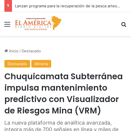
Fiscalía investiga accidente con resultado de muerte en faena minera
Menú
B
Inicio
/
Destacado
Destacado
Minería
Chuquicamata Subterránea
impulsa mantenimiento
predictivo con Visualizador
de Riesgos Mina (VRM)
La nueva plataforma de analítica avanzada,
integra más de 700 señales en línea y miles de