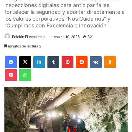
inspecciones digitales para anticipar fallas,
fortalecer la seguridad y aportar directamente a
los valores corporativos “Nos Cuidamos” y
“Cumplimos con Excelencia e Innovación”.
Edición El America.cl
marzo 19, 2026
321
minutos de lectura 2
Facebook
X
LinkedIn
Tumblr
Pinterest
Reddit
VKontakte
Odnoklas
Pocket
WhatsApp