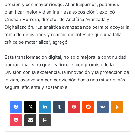
presión y con mayor riesgo. Al anticiparnos, podemos
planificar mejor y disminuir esa exposición”, explicó
Cristian Herrera, director de Analítica Avanzada y
Digitalización. “La analítica avanzada nos permite apoyar la
toma de decisiones y reaccionar antes de que una falla
crítica se materialice”, agregó.
Esta transformación digital, no solo mejora la continuidad
operacional, sino que reafirma el compromiso de la
División con la excelencia, la innovación y la protección de
la vida, avanzando con convicción hacia una minería más
segura, eficiente y sostenible.
Facebook
X
LinkedIn
Tumblr
Pinterest
Reddit
VKontakte
Odnokl
Pocket
Compartir via email
Imprimir