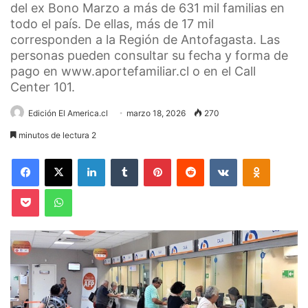
del ex Bono Marzo a más de 631 mil familias en
todo el país. De ellas, más de 17 mil
corresponden a la Región de Antofagasta. Las
personas pueden consultar su fecha y forma de
pago en www.aportefamiliar.cl o en el Call
Center 101.
Edición El America.cl
marzo 18, 2026
270
minutos de lectura 2
Facebook
X
LinkedIn
Tumblr
Pinterest
Reddit
VKontakte
Odnoklas
Pocket
WhatsApp