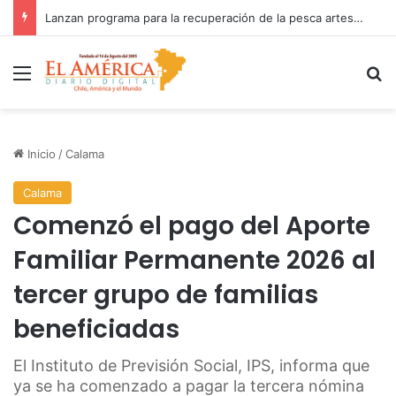
Fiscalía investiga accidente con resultado de muerte en faena minera
Menú
B
Inicio
/
Calama
Calama
Comenzó el pago del Aporte
Familiar Permanente 2026 al
tercer grupo de familias
beneficiadas
El Instituto de Previsión Social, IPS, informa que
ya se ha comenzado a pagar la tercera nómina