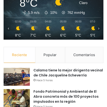
8°C
Claro
5.9 m/s
10%
762
mmHg
02:00
03:00
04:00
05:00
06:00
07:00
0
‹
›
8°C
7°C
6°C
6°C
5°C
5°C
Reciente
Popular
Comentarios
Calama tiene la mejor dirigenta vecinal
de Chile Jacqueline Echeverría
Hace 5 horas
Fondo Patrimonial y Ambiental de El
Abra concreta más de 100 proyectos
impulsados en la región
Hace 5 horas