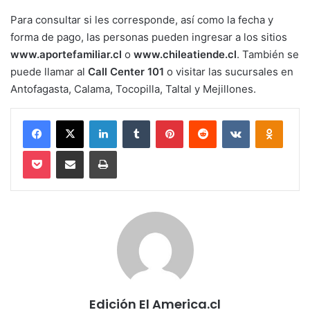
Para consultar si les corresponde, así como la fecha y
forma de pago, las personas pueden ingresar a los sitios
www.aportefamiliar.cl
o
www.chileatiende.cl
. También se
puede llamar al
Call Center 101
o visitar las sucursales en
Antofagasta, Calama, Tocopilla, Taltal y Mejillones.
Facebook
X
LinkedIn
Tumblr
Pinterest
Reddit
VKontakte
Odnokl
Pocket
Compartir via email
Imprimir
Edición El America.cl