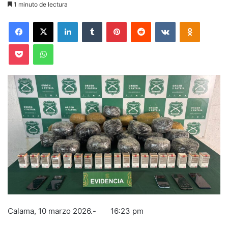
1 minuto de lectura
Facebook
X
LinkedIn
Tumblr
Pinterest
Reddit
VKontakte
Odnoklas
Pocket
WhatsApp
Calama, 10 marzo 2026.- 16:23 pm