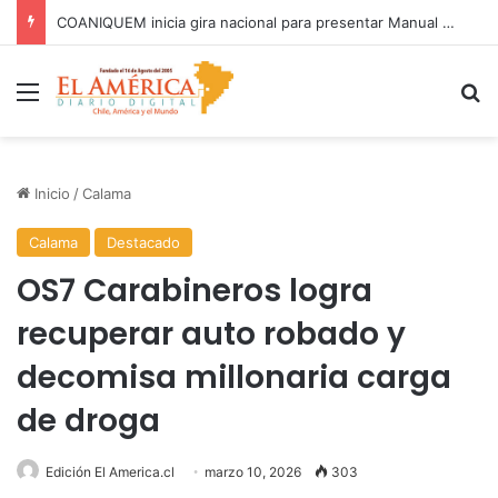
COANIQUEM inicia gira nacional para presentar Manual de Quemaduras a profesionales de la salud
Menú
B
Inicio
/
Calama
Calama
Destacado
OS7 Carabineros logra
recuperar auto robado y
decomisa millonaria carga
de droga
Edición El America.cl
marzo 10, 2026
303