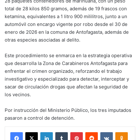
28 paquetes contenedores de marihuana, con un peso
total de 28 kilos 850 gramos, además de 19 frascos con
ketamina, equivalentes a 1 litro 900 mililitros, junto a un
automóvil con encargo vigente por robo desde el 30 de
enero de 2026 en la comuna de Antofagasta, además de
otras especies asociadas al delito.
Este procedimiento se enmarca en la estrategia operativa
que desarrolla la Zona de Carabineros Antofagasta para
enfrentar el crimen organizado, reforzando el trabajo
investigativo y especializado para detectar, interceptar y
sacar de circulación drogas que afectan la seguridad de
los vecinos.
Por instrucción del Ministerio Público, los tres imputados
pasaron a control de detención.
Facebook
X
LinkedIn
Tumblr
Pinterest
Reddit
VKontakte
Odnokl