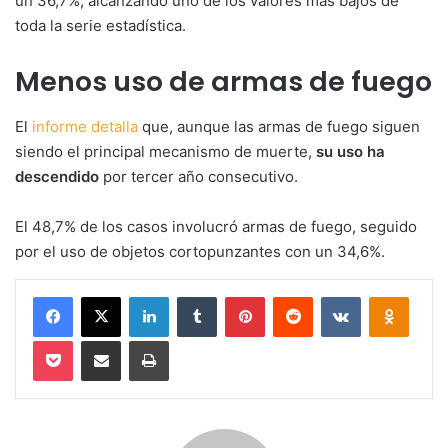
un 36,7%, alcanzando uno de los valores más bajos de
toda la serie estadística.
Menos uso de armas de fuego
El
informe detalla
que, aunque las armas de fuego siguen
siendo el principal mecanismo de muerte,
su uso ha
descendido
por tercer año consecutivo.
El 48,7% de los casos involucró armas de fuego, seguido
por el uso de objetos cortopunzantes con un 34,6%.
Facebook
X
LinkedIn
Tumblr
Pinterest
Reddit
VKontakte
Odnokl
Pocket
Compartir via email
Imprimir