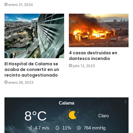
enero 21, 2024
4 casas destruidas en
dantesco incendio
El Hospital de Calama se
julio 12, 2023
acaba de convertir en un
recinto autogestionado
enero 26, 2023
Calama
8°C
Claro
4.7 m/s
11%
764
mmHg