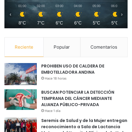
01:00
02:00
03:00
04:00
05:00
06:00
0
‹
›
8°C
7°C
6°C
6°C
5°C
5°C
Reciente
Popular
Comentarios
PROHIBEN USO DE CALDERA DE
EMBOTELLADORA ANDINA
Hace 18 horas
BUSCAN POTENCIAR LA DETECCIÓN
TEMPRANA DEL CÁNCER MEDIANTE
ALIANZA PÚBLICO-PRIVADA
Hace 1 día
Seremis de Salud y de la Mujer entregan
reconocimiento a Sala de Lactancia