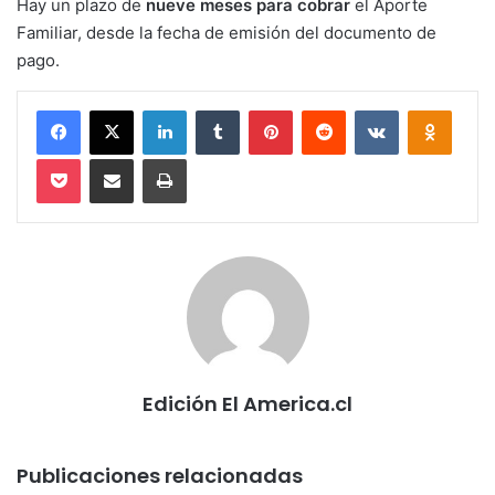
Hay un plazo de
nueve meses para cobrar
el Aporte
Familiar, desde la fecha de emisión del documento de
pago.
Facebook
X
LinkedIn
Tumblr
Pinterest
Reddit
VKontakte
Odnokl
Pocket
Compartir via email
Imprimir
Edición El America.cl
Publicaciones relacionadas