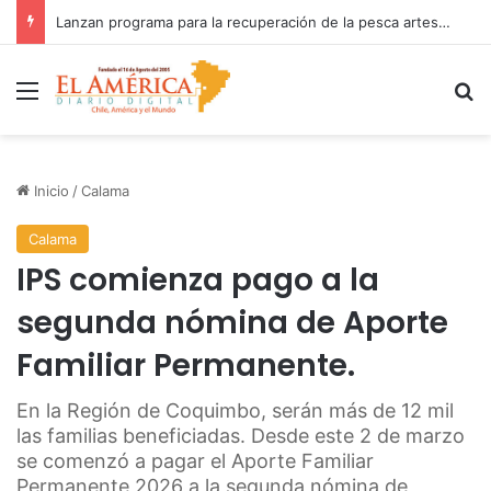
Fiscalía investiga accidente con resultado de muerte en faena minera
Menú
B
Inicio
/
Calama
Calama
IPS comienza pago a la
segunda nómina de Aporte
Familiar Permanente.
En la Región de Coquimbo, serán más de 12 mil
las familias beneficiadas. Desde este 2 de marzo
se comenzó a pagar el Aporte Familiar
Permanente 2026 a la segunda nómina de