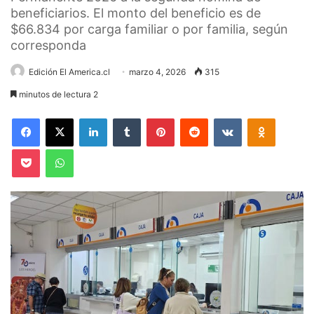
beneficiarios. El monto del beneficio es de
$66.834 por carga familiar o por familia, según
corresponda
Edición El America.cl
marzo 4, 2026
315
minutos de lectura 2
Facebook
X
LinkedIn
Tumblr
Pinterest
Reddit
VKontakte
Odnoklas
Pocket
WhatsApp