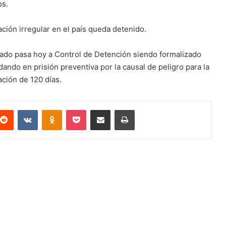
os.
ción irregular en el país queda detenido.
ado pasa hoy a Control de Detención siendo formalizado
dando en prisión preventiva por la causal de peligro para la
ación de 120 días.
terest
Reddit
VKontakte
Odnoklassniki
Pocket
Compartir via email
Imprimir