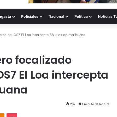
agasta
Policiales
Nacional
Política
Noticias T
eros del OS7 El Loa intercepta 88 kilos de marihuana
ero focalizado
S7 El Loa intercepta
huana
267
1 minuto de lectura
takte
Odnoklassniki
Pocket