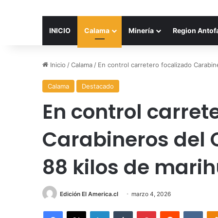
INICIO
Calama
Minería
Region Antof
Inicio
/
Calama
/
En control carretero focalizado Carabin
Calama
Destacado
En control carret
Carabineros del O
88 kilos de mari
Edición El America.cl
marzo 4, 2026
Facebook
X
LinkedIn
Tumblr
Pinterest
Reddit
VKon