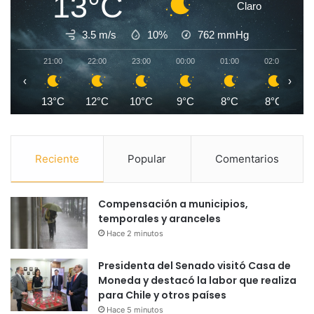
13°C
Claro
3.5 m/s
10%
762
mmHg
21:00
22:00
23:00
00:00
01:00
02:00
0
‹
›
13°C
12°C
10°C
9°C
8°C
8°C
Reciente
Popular
Comentarios
Compensación a municipios,
temporales y aranceles
Hace 2 minutos
Presidenta del Senado visitó Casa de
Moneda y destacó la labor que realiza
para Chile y otros países
Hace 5 minutos