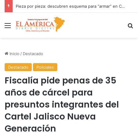
Ballenas: los espíritus antiguos que aún enseñan a habitar el mar
Menú
B
Inicio
/
Destacado
Destacado
Policiales
Fiscalía pide penas de 35
años de cárcel para
presuntos integrantes del
Cartel Jalisco Nueva
Generación