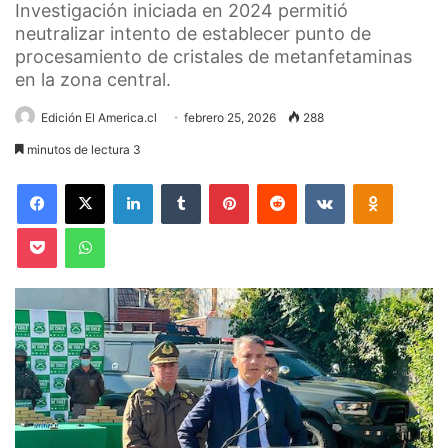
Investigación iniciada en 2024 permitió
neutralizar intento de establecer punto de
procesamiento de cristales de metanfetaminas
en la zona central.
Edición El America.cl
febrero 25, 2026
288
minutos de lectura 3
Facebook
X
LinkedIn
Tumblr
Pinterest
Reddit
VKontakte
Odnoklas
Pocket
WhatsApp