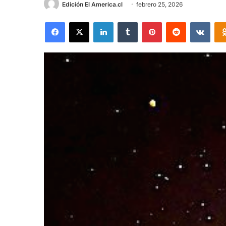
Edición El America.cl
febrero 25, 2026
Facebook
X
LinkedIn
Tumblr
Pinterest
Reddit
VKon