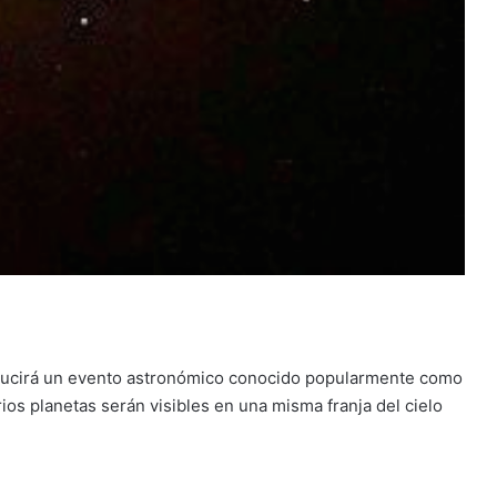
oducirá un evento astronómico conocido popularmente como
ios planetas serán visibles en una misma franja del cielo