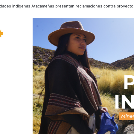
ro de Atacama recibirá al pianista español José Luis Nieto en un concie