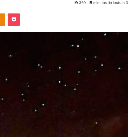
360
minutos de lectura 3
takte
Odnoklassniki
Pocket